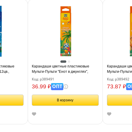
стиковые
Карандаши цветные пластиковые
Карандаши цв
12цв.,
Мульти-Пульти "Енот в джунглях",
Мульти-Пульти 
ка, европодвес
06цв., шестигран., заточен., картон,
12цв., шестигра
Код: р389491
Код: р389492
европодвес
европодвес
ОПТ
О
36.99 ₽
73.87 ₽
В корзину