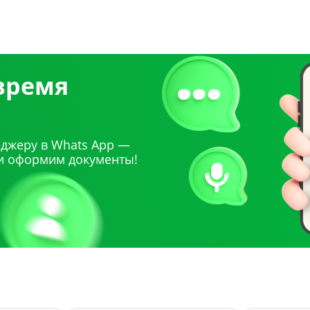
 время
джеру в Whats App —
и оформим документы!