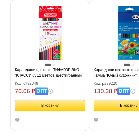
Карандаши цветные ПИФАГОР ЭКО
Карандаши цветные пла
"КЛАССИК", 12 цветов, шестигранные,
Гамма "Юный художник", 
182048
заточен., картон. упаков
Код: с182048
Код: р389220
ОПТ
ОПТ
70.06 ₽
130.38 ₽
В корзину
В корзину