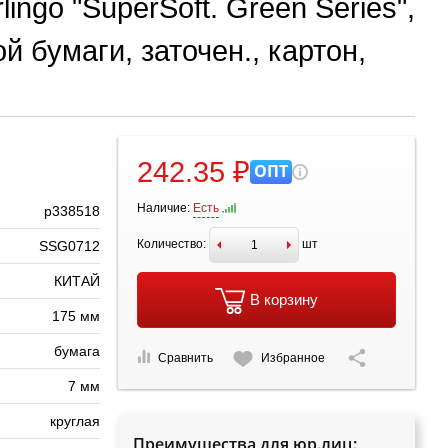
ngo "SuperSoft. Green Series",
й бумаги, заточен., картон,
242.35 ₽
ОПТ
Наличие:
Есть
р338518
Количество:
шт
SSG0712
КИТАЙ
В корзину
175 мм
бумага
Сравнить
Избранное
7 мм
круглая
Преимущества для юр.лиц: