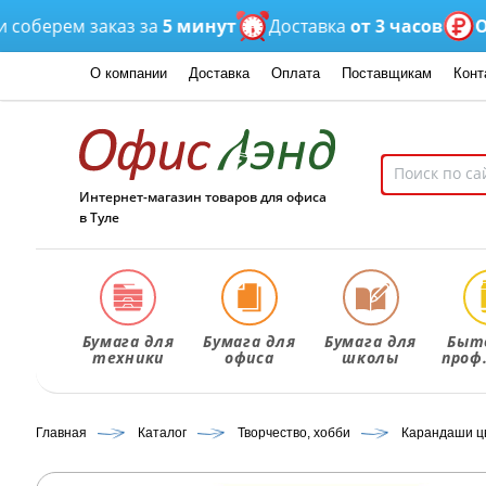
ерем заказ за
5 минут
Доставка
от 3 часов
Оптов
О компании
Доставка
Оплата
Поставщикам
Конт
Интернет-магазин товаров для офиса
в Туле
Бумага для
Бумага для
Бумага для
Быт
техники
офиса
школы
проф
Главная
Каталог
Творчество, хобби
Карандаши ц