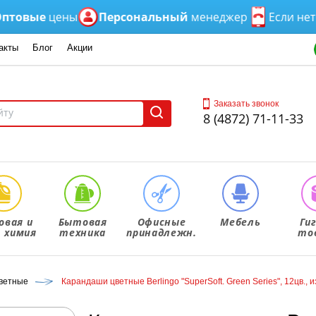
ые
цены
Персональный
менеджер
Если нет вре
акты
Блог
Акции
Заказать звонок
8 (4872) 71-11-33
овая и
Бытовая
Офисные
Мебель
Ги
. химия
техника
принадлежн.
то
ветные
Карандаши цветные Berlingo "SuperSoft. Green Series", 12цв., 