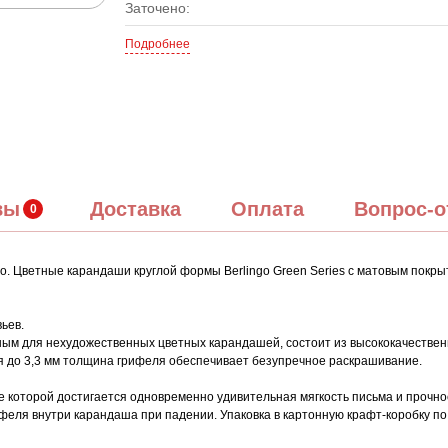
Заточено:
Подробнее
вы
Доставка
Оплата
Вопрос-о
ngo. Цветные карандаши круглой формы Berlingo Green Series с матовым пок
ьев.
ым для нехудожественных цветных карандашей, состоит из высококачественн
ная до 3,3 мм толщина грифеля обеспечивает безупречное раскрашивание.
те которой достигается одновременно удивительная мягкость письма и проч
феля внутри карандаша при падении. Упаковка в картонную крафт-коробку по