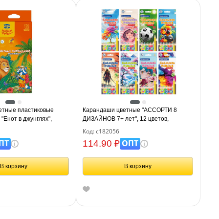
етные пластиковые
Карандаши цветные "АССОРТИ 8
"Енот в джунглях",
ДИЗАЙНОВ 7+ лет", 12 цветов,
н., заточен., картон,
трехгранные, BRAUBERG, 182056
Код: с182056
ПТ
ОПТ
114.90 ₽
В корзину
В корзину