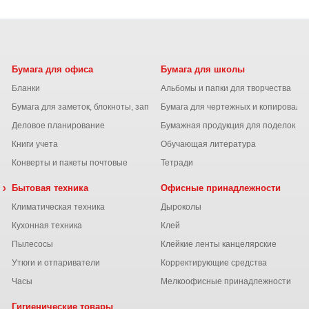
Бумага для офиса
Бумага для школы
Бланки
Альбомы и папки для творчества
Бумага для заметок, блокноты, записные книжки
Бумага для чертежных и копироваль
Деловое планирование
Бумажная продукция для поделок
Книги учета
Обучающая литература
Конверты и пакеты почтовые
Тетради
 химия
Бытовая техника
Офисные принадлежности
Климатическая техника
Дыроколы
Кухонная техника
Клей
Пылесосы
Клейкие ленты канцелярские
ы
Утюги и отпариватели
Корректирующие средства
Часы
Мелкоофисные принадлежности
Гигиенические товары