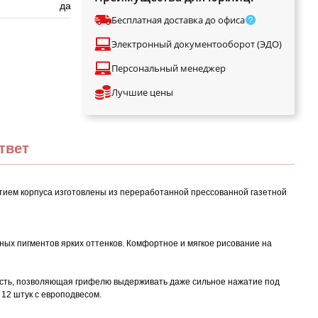
да
Бесплатная доставка до офиса
Электронный документооборот (ЭДО)
Персональный менеджер
Лучшие цены
твет
рытием корпуса изготовлены из переработанной прессованной газетной
ых пигментов ярких оттенков. Комфортное и мягкое рисование на
ность, позволяющая грифелю выдерживать даже сильное нажатие под
 12 штук с европодвесом.