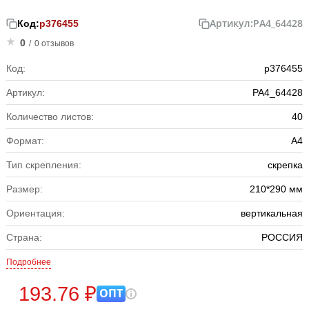
Артикул:
РА4_64428
Код:
р376455
0
/
0 отзывов
Код:
р376455
Артикул:
РА4_64428
Количество листов:
40
Формат:
А4
Тип скрепления:
скрепка
Размер:
210*290 мм
Ориентация:
вертикальная
Страна:
РОССИЯ
Подробнее
193.76 ₽
ОПТ