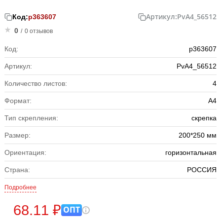
Артикул:
PvА4_56512
Код:
р363607
0
/
0 отзывов
Код:
р363607
Артикул:
PvА4_56512
Количество листов:
4
Формат:
А4
Тип скрепления:
скрепка
Размер:
200*250 мм
Ориентация:
горизонтальная
Страна:
РОССИЯ
Подробнее
68.11 ₽
ОПТ