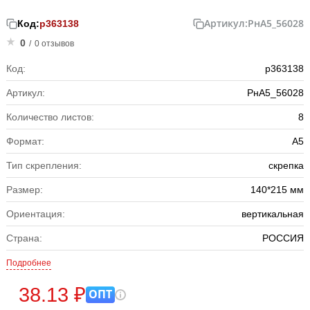
Артикул:
РнА5_56028
Код:
р363138
0
/
0 отзывов
Код:
р363138
Артикул:
РнА5_56028
Количество листов:
8
Формат:
А5
Тип скрепления:
скрепка
Размер:
140*215 мм
Ориентация:
вертикальная
Страна:
РОССИЯ
Подробнее
38.13 ₽
ОПТ