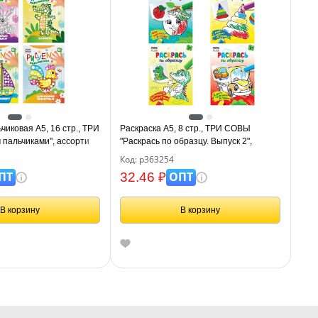
чиковая А5, 16 стр., ТРИ
Раскраска А5, 8 стр., ТРИ СОВЫ
пальчиками", ассорти
"Раскрась по образцу. Выпуск 2",
Код: р363254
ПТ
ОПТ
32.46 ₽
В корзину
В корзину