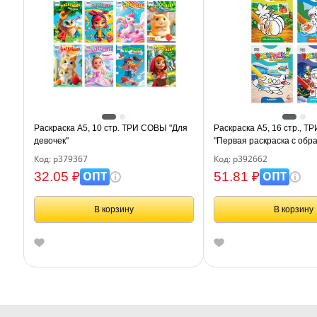
Раскраска А5, 10 стр. ТРИ СОВЫ "Для
Раскраска А5, 16 стр., 
девочек"
"Первая раскраска с обра
ассорти дизайнов
Код: р379367
Код: р392662
ОПТ
ОПТ
32.05 ₽
51.81 ₽
В корзину
В корзину