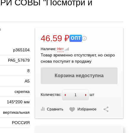
, ТРИ СОВЫ "Посмотри и
9
46.59 ₽
ОПТ
Наличие:
Нет
р365104
Товар временно отсутствует, но скоро
РА5_57679
снова поступит в продажу
8
Корзина недоступна
А5
скрепка
Количество:
шт
145*200 мм
Сравнить
Избранное
вертикальная
РОССИЯ