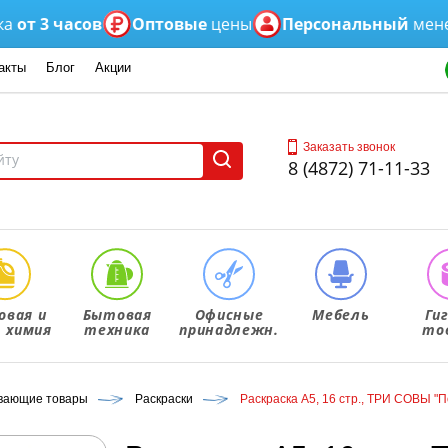
 часов
Оптовые
цены
Персональный
менеджер
акты
Блог
Акции
Заказать звонок
8 (4872) 71-11-33
овая и
Бытовая
Офисные
Мебель
Ги
. химия
техника
принадлежн.
то
ивающие товары
Раскраски
Раскраска А5, 16 стр., ТРИ СОВЫ "