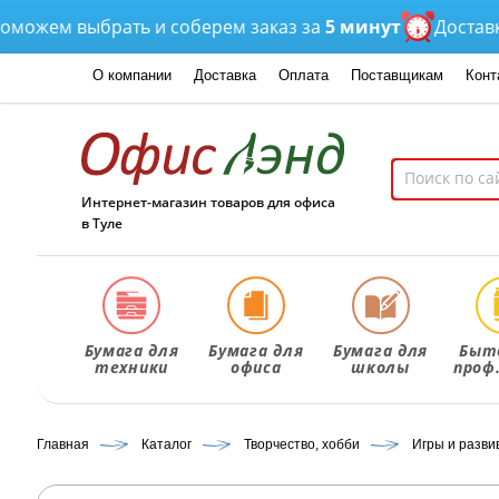
м выбрать и соберем заказ за
5 минут
Доставка
от 3
О компании
Доставка
Оплата
Поставщикам
Конт
Интернет-магазин товаров для офиса
в Туле
Бумага для
Бумага для
Бумага для
Быт
техники
офиса
школы
проф
Главная
Каталог
Творчество, хобби
Игры и разв