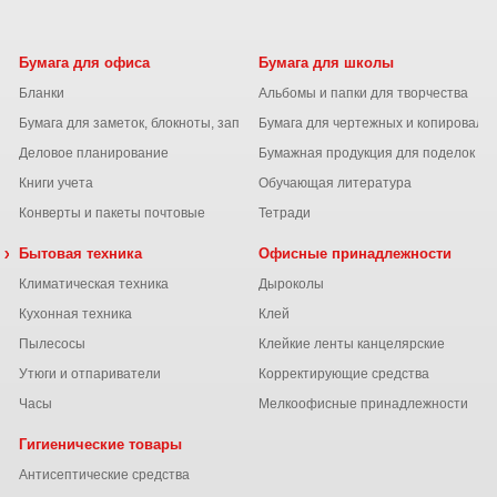
Бумага для офиса
Бумага для школы
Бланки
Альбомы и папки для творчества
Бумага для заметок, блокноты, записные книжки
Бумага для чертежных и копироваль
Деловое планирование
Бумажная продукция для поделок
Книги учета
Обучающая литература
Конверты и пакеты почтовые
Тетради
 химия
Бытовая техника
Офисные принадлежности
Климатическая техника
Дыроколы
Кухонная техника
Клей
Пылесосы
Клейкие ленты канцелярские
ы
Утюги и отпариватели
Корректирующие средства
Часы
Мелкоофисные принадлежности
Гигиенические товары
Антисептические средства