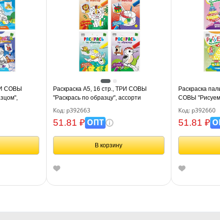
ТРИ СОВЫ
Раскраска А5, 16 стр., ТРИ СОВЫ
Раскраска паль
зцом",
"Раскрась по образцу", ассорти
СОВЫ "Рисуем 
дизайнов
дизайнов
Код: р392663
Код: р392660
ОПТ
О
51.81 ₽
51.81 ₽
В корзину