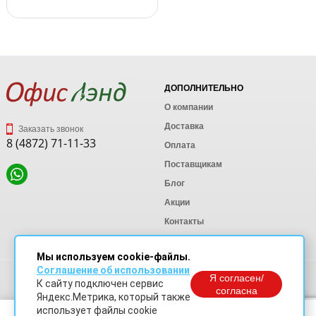
ДОПОЛНИТЕЛЬНО
О компании
Доставка
Заказать звонок
8 (4872) 71-11-33
Оплата
Поставщикам
Блог
Акции
Контакты
Карта сайта
Мы используем cookie-файлы.
Соглашение об использовании
Политика конфиденциальности
Я согласен/
К сайту подключен сервис
Согласие на обработку персональных данных
согласна
Яндекс.Метрика, который также
Согласие на обработку данных Яндекс Метрика
использует файлы cookie