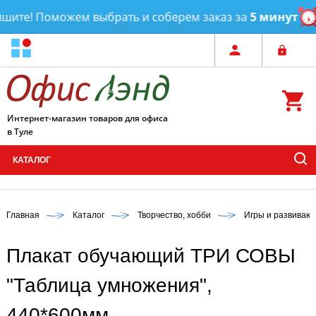
ите! Поможем выбрать и соберем заказ за
5 минут
Д
Интернет-магазин товаров для офиса
в Туле
КАТАЛОГ
Главная
Каталог
Творчество, хобби
Игры и развиваю
Плакат обучающий ТРИ СОВЫ
"Таблица умножения",
440*600мм