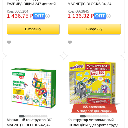
РАЗВИВАЮЩИЙ 247 деталей,
MAGNETIC BLOCKS-34, 34
BRAUBERG KIDS, 665204
детали, с колесной базой,
Код: с665204
Код: с663845
BRAUBERG KIDS, 663845
ОПТ
ОПТ
1 436.75 ₽
1 136.32 ₽
В корзину
В корзину
Магнитный конструктор BIG
Конструктор металлический
MAGNETIC BLOCKS-42, 42
ЮНЛАНДИЯ "Для уроков труда