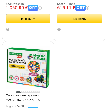
детали, BRAUBERG KIDS,
№5", развивающий, 155
Код: с663846
Код: с104683
663846
элементов, 104683
ОПТ
ОПТ
1 060.99 ₽
616.11 ₽
В корзину
В корзину
Магнитный конструктор
MAGNETIC BLOCKS, 100
деталей, 2 колесные базы,
Код: с665720