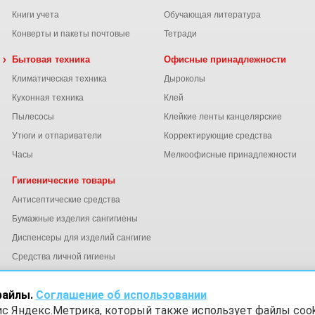
Книги учета
Обучающая литература
Конверты и пакеты почтовые
Тетради
 химия
Бытовая техника
Офисные принадлежности
Климатическая техника
Дыроколы
Кухонная техника
Клей
Пылесосы
Клейкие ленты канцелярские
ы
Утюги и отпариватели
Корректирующие средства
Часы
Мелкоофисные принадлежности
Гигиенические товары
Антисептические средства
Бумажные изделия сангигиены
Диспенсеры для изделий сангигиены
ний
Средства личной гигиены
Электросушители для рук
файлы.
Соглашение об использовании
ис Яндекс.Метрика, который также использует файлы cook