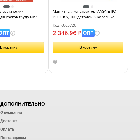
еталлический
Магнитный конструктор MAGNETIC
я уроков труда №5",
BLOCKS, 100 деталей, 2 колесные
155 элементов, 104683
базы, карусель, BRAUBERG KIDS,
Код: с665720
665720
ОПТ
ОПТ
2 346.96 ₽
В корзину
В корзину
ДОПОЛНИТЕЛЬНО
О компании
Доставка
Оплата
ных работ
Поставщикам