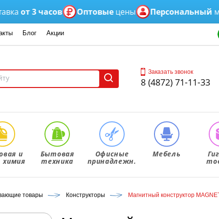
от 3 часов
Оптовые
цены
Персональный
менед
акты
Блог
Акции
Заказать звонок
8 (4872) 71-11-33
овая и
Бытовая
Офисные
Мебель
Ги
. химия
техника
принадлежн.
то
ивающие товары
Конструкторы
Магнитный конструктор MAGNET