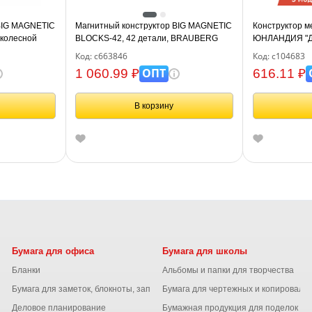
BIG MAGNETIC
Магнитный конструктор BIG MAGNETIC
Конструктор м
 колесной
BLOCKS-42, 42 детали, BRAUBERG
ЮНЛАНДИЯ "Дл
 663845
KIDS, 663846
развивающий, 
Код: с663846
Код: с104683
ОПТ
1 060.99 ₽
616.11 ₽
В корзину
Бумага для офиса
Бумага для школы
Бланки
Альбомы и папки для творчества
Бумага для заметок, блокноты, записные книжки
Бумага для чертежных и копироваль
Деловое планирование
Бумажная продукция для поделок