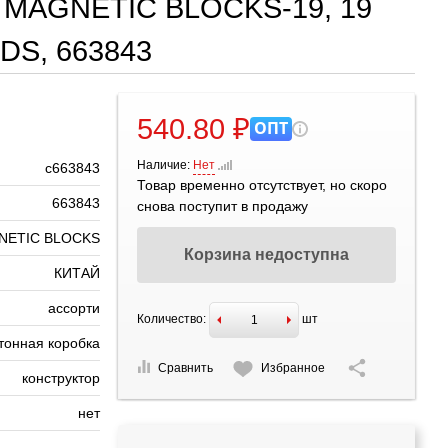
р MAGNETIC BLOCKS-19, 19
DS, 663843
540.80 ₽
ОПТ
Наличие:
Нет
с663843
Товар временно отсутствует, но скоро
663843
снова поступит в продажу
NETIC BLOCKS
Корзина недоступна
КИТАЙ
ассорти
Количество:
шт
тонная коробка
Сравнить
Избранное
конструктор
нет