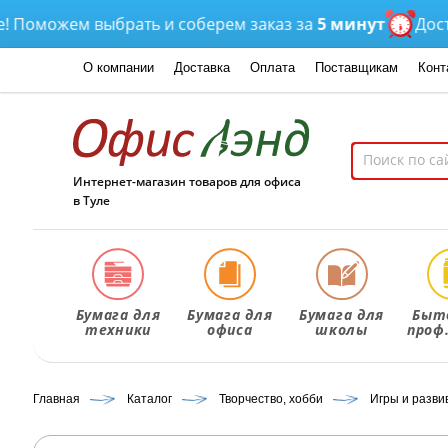
можем выбрать и соберем заказ за
5 минут
Доставка
О компании
Доставка
Оплата
Поставщикам
Конт
Интернет-магазин товаров для офиса
в Туле
Бумага для
Бумага для
Бумага для
Быт
техники
офиса
школы
проф
Главная
Каталог
Творчество, хобби
Игры и разв