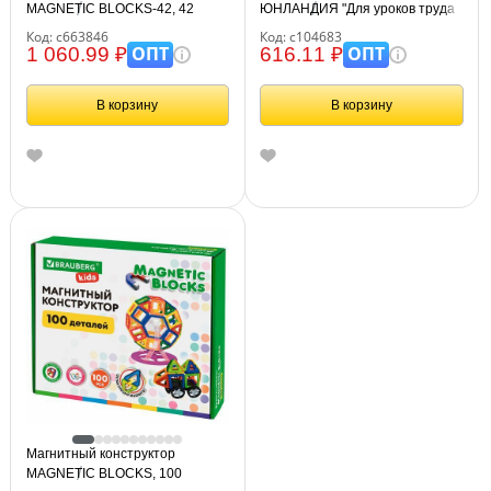
MAGNETIC BLOCKS-42, 42
ЮНЛАНДИЯ "Для уроков труда
детали, BRAUBERG KIDS,
№5", развивающий, 155
Код: с663846
Код: с104683
663846
элементов, 104683
ОПТ
ОПТ
1 060.99 ₽
616.11 ₽
В корзину
В корзину
Магнитный конструктор
MAGNETIC BLOCKS, 100