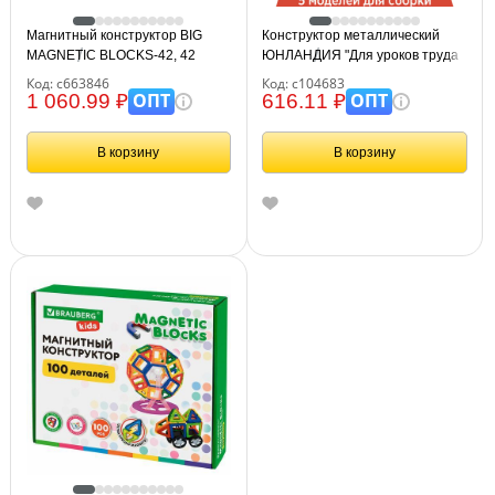
Магнитный конструктор BIG
Конструктор металлический
MAGNETIC BLOCKS-42, 42
ЮНЛАНДИЯ "Для уроков труда
детали, BRAUBERG KIDS,
№5", развивающий, 155
Код: с663846
Код: с104683
663846
элементов, 104683
ОПТ
ОПТ
1 060.99 ₽
616.11 ₽
В корзину
В корзину