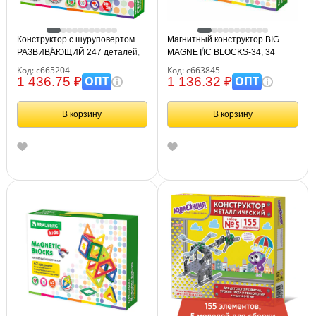
Конструктор с шуруповертом
Магнитный конструктор BIG
РАЗВИВАЮЩИЙ 247 деталей,
MAGNETIC BLOCKS-34, 34
BRAUBERG KIDS, 665204
детали, с колесной базой,
Код: с665204
Код: с663845
BRAUBERG KIDS, 663845
ОПТ
ОПТ
1 436.75 ₽
1 136.32 ₽
В корзину
В корзину