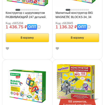
Конструктор с шуруповертом
Магнитный конструктор BIG
РАЗВИВАЮЩИЙ 247 деталей,
MAGNETIC BLOCKS-34, 34
BRAUBERG KIDS, 665204
детали, с колесной базой,
Код: с665204
Код: с663845
BRAUBERG KIDS, 663845
ОПТ
ОПТ
1 436.75 ₽
1 136.32 ₽
В корзину
В корзину