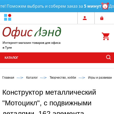
! Поможем выбрать и соберем заказ за
5 минут
Дост
Интернет-магазин товаров для офиса
в Туле
КАТАЛОГ
Главная
Каталог
Творчество, хобби
Игры и развиваю
Конструктор металлический
"Мотоцикл", с подвижными
деталями, 162 элемента,