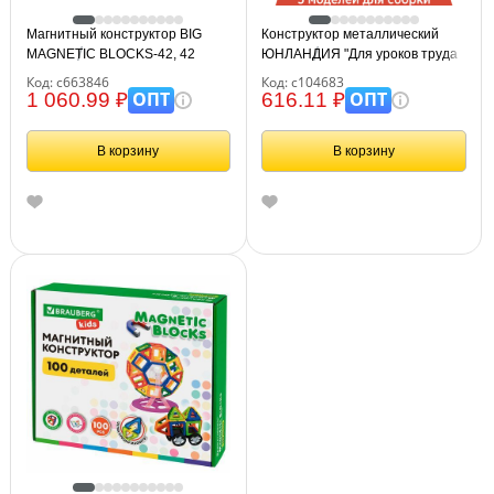
Магнитный конструктор BIG
Конструктор металлический
MAGNETIC BLOCKS-42, 42
ЮНЛАНДИЯ "Для уроков труда
детали, BRAUBERG KIDS,
№5", развивающий, 155
Код: с663846
Код: с104683
663846
элементов, 104683
ОПТ
ОПТ
1 060.99 ₽
616.11 ₽
В корзину
В корзину