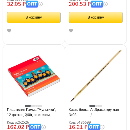
ОПТ
ОПТ
32.05 ₽
200.53 ₽
В корзину
В корзину
Пластилин Гамма "Мультики",
Кисть белка, ArtSpace, круглая
12 цветов, 240г, со стеком,
№03
картон. упаковка
Код: р262526
Код: р186699
ОПТ
ОПТ
169.02 ₽
16.21 ₽