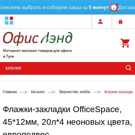
можем выбрать и соберем заказ за
5 минут
Доставка
Интернет-магазин товаров для офиса
в Туле
КАТАЛОГ
Главная
Каталог
Творчество, хобби
Флажки-закладки 
Флажки-закладки OfficeSpace,
45*12мм, 20л*4 неоновых цвета,
европодвес