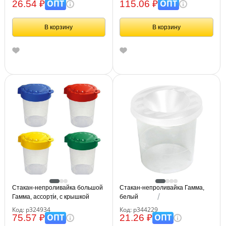
ОПТ
ОПТ
26.54 ₽
115.06 ₽
В корзину
В корзину
Стакан-непроливайка большой
Стакан-непроливайка Гамма,
Гамма, ассорти, с крышкой
белый
Код: р324934
Код: р344229
ОПТ
ОПТ
75.57 ₽
21.26 ₽