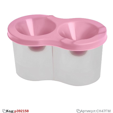
Артикул:
СН47ГМ
Код:
р392158