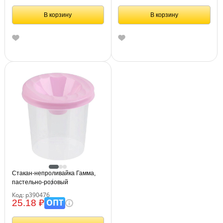
В корзину
В корзину
Стакан-непроливайка Гамма,
пастельно-розовый
Код: р390476
ОПТ
25.18 ₽