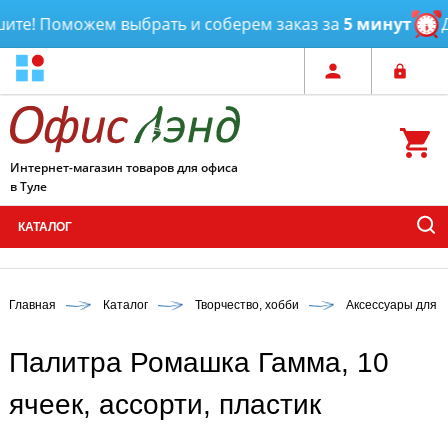
е! Поможем выбрать и соберем заказ за
5 минут
Дос
Интернет-магазин товаров для офиса
в Туле
КАТАЛОГ
Главная
Каталог
Творчество, хобби
Аксессуары для 
Палитра Ромашка Гамма, 10
ячеек, ассорти, пластик