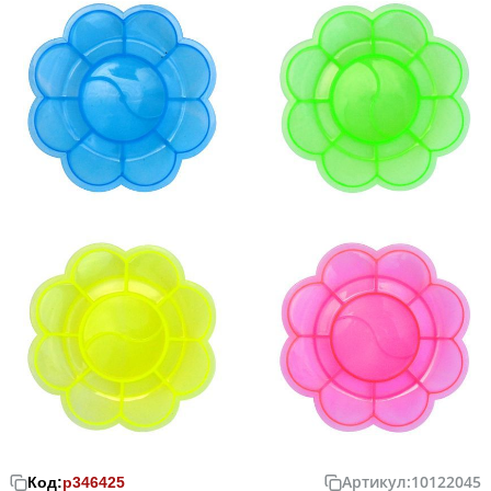
Артикул:
10122045
Код:
р346425