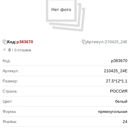
Артикул:
210425_24E
Код:
р383670
0
/
0 отзывов
Код:
р383670
Артикул:
210425_24E
Размер:
27,5*12*1,1
Страна:
РОССИЯ
Цвет:
белый
Форма:
прямоугольная
Ячейки:
24