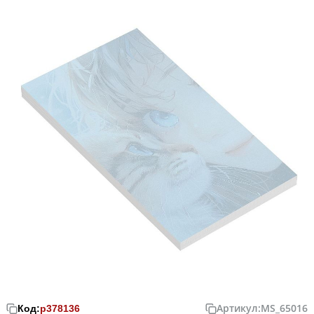
Артикул:
MS_65016
Код:
р378136