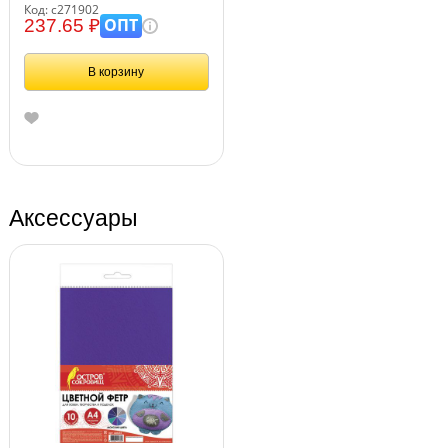
кнопке, карман, бежевый, "Tic-
Код: с271902
tac-toe", 271902
ОПТ
237.65 ₽
В корзину
Аксессуары