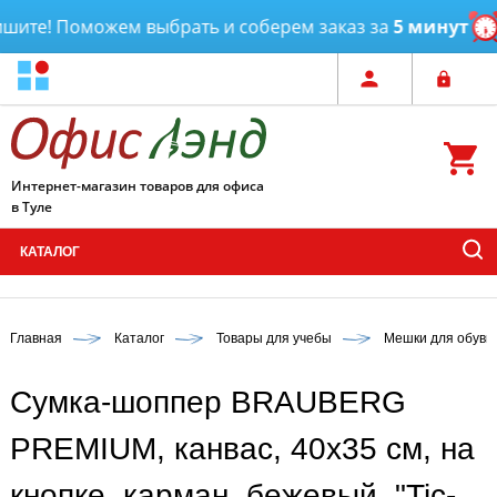
ите! Поможем выбрать и соберем заказ за
5 минут
Д
Интернет-магазин товаров для офиса
в Туле
КАТАЛОГ
Главная
Каталог
Товары для учебы
Мешки для обуви
Сумка-шоппер BRAUBERG
PREMIUM, канвас, 40х35 см, на
кнопке, карман, бежевый, "Tic-