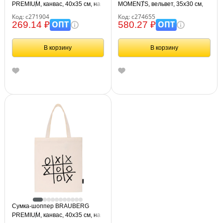
PREMIUM, канвас, 40х35 см, на
MOMENTS, вельвет, 35х30 см,
кнопке, карман, черный,
серый, 274655
Код: с271904
Код: с274655
"Aphrodite", 271904
ОПТ
ОПТ
269.14 ₽
580.27 ₽
В корзину
В корзину
Сумка-шоппер BRAUBERG
PREMIUM, канвас, 40х35 см, на