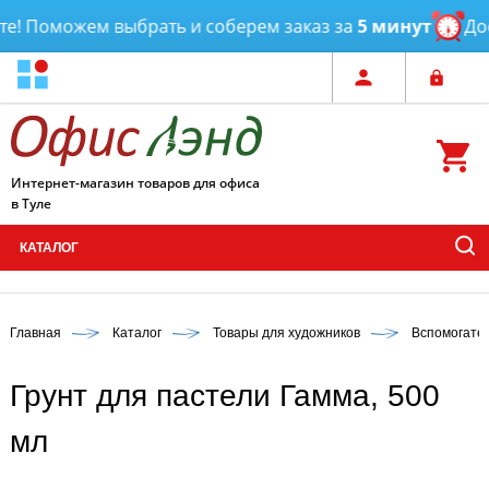
! Поможем выбрать и соберем заказ за
5 минут
Дост
Интернет-магазин товаров для офиса
в Туле
КАТАЛОГ
Главная
Каталог
Товары для художников
Вспомогате
Грунт для пастели Гамма, 500
мл