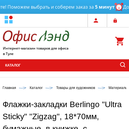
! Поможем выбрать и соберем заказ за
5 минут
Дост
Интернет-магазин товаров для офиса
в Туле
КАТАЛОГ
Главная
Каталог
Товары для художников
Материалы 
Флажки-закладки Berlingo "Ultra
Sticky" "Zigzag", 18*70мм,
бумажные, в книжке, с