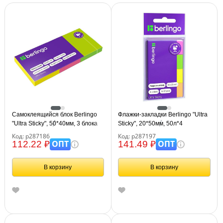
Самоклеящийся блок Berlingo
Флажки-закладки Berlingo "Ultra
"Ultra Sticky", 50*40мм, 3 блока
Sticky", 20*50мм, 50л*4
по 100л., 3 неоновых цвета
неоновых цвета
Код: р287186
Код: р287197
ОПТ
ОПТ
112.22 ₽
141.49 ₽
В корзину
В корзину