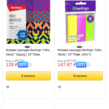
Флажки-закладки Berlingo "Ultra
Флажки-закладки Berlingo "Ultra
Sticky" "Zigzag", 18*70мм,
Sticky", 25*75мм, 100л*3
бумажные, в книжке, с
неоновых цвета, европодвес
Код: р287200
Код: р287196
дизайном, 25л*4 блока
ОПТ
ОПТ
128 ₽
147.87 ₽
В корзину
В корзину