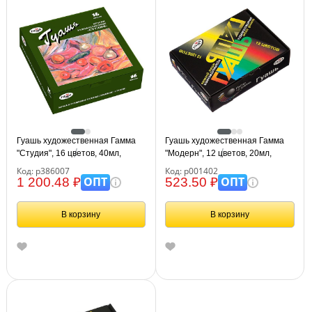
Гуашь художественная Гамма
Гуашь художественная Гамма
"Студия", 16 цветов, 40мл,
"Модерн", 12 цветов, 20мл,
картон. упаковка
картон. упаковка
Код: р386007
Код: р001402
ОПТ
ОПТ
1 200.48 ₽
523.50 ₽
В корзину
В корзину