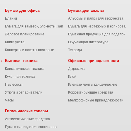
Бумага для офиса
Бумага для школы
Бланки
Альбомы и папки для творчества
Бумага для заметок, блокноты, записные книжки
Бумага для чертежных и копироваль
Деловое планирование
Бумажная продукция для поделок
Книги учета
Обучающая литература
Конверты и пакеты почтовые
Тетради
 химия
Бытовая техника
Офисные принадлежности
Климатическая техника
Дыроколы
Кухонная техника
Клей
Пылесосы
Клейкие ленты канцелярские
ы
Утюги и отпариватели
Корректирующие средства
Часы
Мелкоофисные принадлежности
Гигиенические товары
Антисептические средства
Бумажные изделия сангигиены