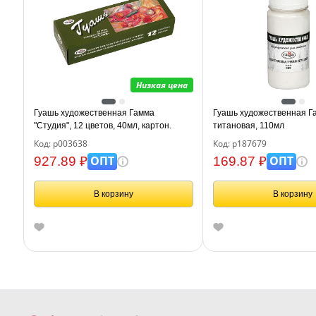
Низкая цена
Гуашь художественная Гамма
Гуашь художественная Г
"Студия", 12 цветов, 40мл, картон.
титановая, 110мл
упаковка
Код: р003638
Код: р187679
ОПТ
ОПТ
927.89 ₽
169.87 ₽
В корзину
В корзину