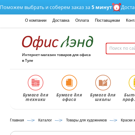
ожем выбрать и соберем заказ за
5 минут
Доставка
о
О компании
Доставка
Оплата
Поставщикам
Конт
Интернет-магазин товаров для офиса
в Туле
Бумага для
Бумага для
Бумага для
Быт
техники
офиса
школы
проф
Главная
Каталог
Товары для художников
Краски 