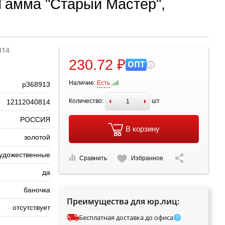
Гамма "Старый Мастер",
814
230.72 ₽
ОПТ
Наличие:
Есть
р368913
Количество:
шт
12112040814
РОССИЯ
В корзину
золотой
удожественные
Сравнить
Избранное
да
баночка
Преимущества для юр.лиц:
отсутствует
Бесплатная доставка до офиса