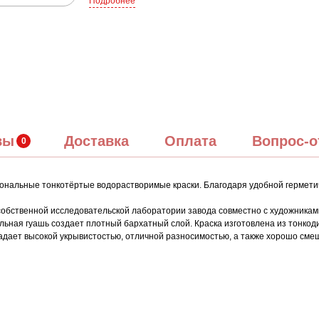
Подробнее
вы
Доставка
Оплата
Вопрос-о
нальные тонкотёртые водорастворимые краски. Благодаря удобной герметичн
обственной исследовательской лаборатории завода совместно с художниками
ьная гуашь создает плотный бархатный слой. Краска изготовлена из тонкодис
ладает высокой укрывистостью, отличной разносимостью, а также хорошо см