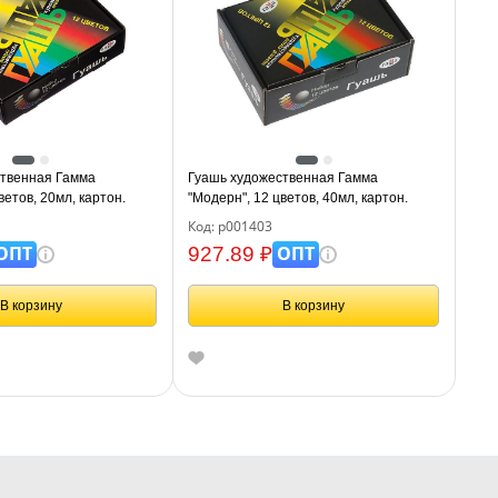
ственная Гамма
Гуашь художественная Гамма
ветов, 20мл, картон.
"Модерн", 12 цветов, 40мл, картон.
упаковка
Код: р001403
ОПТ
ОПТ
927.89 ₽
В корзину
В корзину