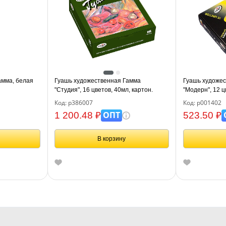
амма, белая
Гуашь художественная Гамма
Гуашь художе
"Студия", 16 цветов, 40мл, картон.
"Модерн", 12 ц
упаковка
упаковка
Код: р386007
Код: р001402
ОПТ
1 200.48 ₽
523.50 ₽
В корзину