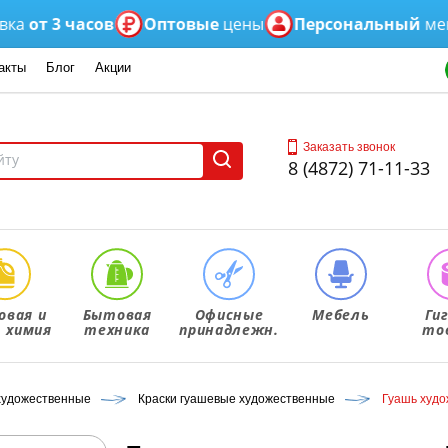
т 3 часов
Оптовые
цены
Персональный
менедж
акты
Блог
Акции
Заказать звонок
8 (4872) 71-11-33
овая и
Бытовая
Офисные
Мебель
Ги
. химия
техника
принадлежн.
то
художественные
Краски гуашевые художественные
Гуашь худо