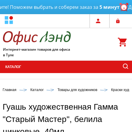
е! Поможем выбрать и соберем заказ за
5 минут
Дос
Интернет-магазин товаров для офиса
в Туле
КАТАЛОГ
Главная
Каталог
Товары для художников
Краски худ
Гуашь художественная Гамма
"Старый Мастер", белила
цинковые, 40мл