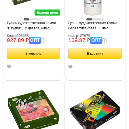
Низкая цена
Гуашь художественная Гамма
Гуашь художественная Гамма,
"Студия", 12 цветов, 40мл,
белая титановая, 110мл
картон. упаковка
Код: р003638
Код: р187679
ОПТ
ОПТ
927.89 ₽
169.87 ₽
В корзину
В корзину