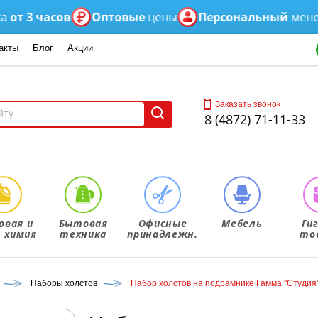
3 часов
Оптовые
цены
Персональный
менедже
акты
Блог
Акции
Заказать звонок
8 (4872) 71-11-33
овая и
Бытовая
Офисные
Мебель
Ги
. химия
техника
принадлежн.
то
Наборы холстов
Набор холстов на подрамнике Гамма "Студия",