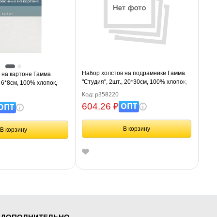
Набор холстов на подрамнике Гамма
 на картоне Гамма
"Студия", 2шт., 20*30см, 100% хлопок,
, 6*8см, 100% хлопок,
280г/м2, мелкое зерно
е зерно
Код: р358220
ОПТ
604.26 ₽
ОПТ
В корзину
В корзину