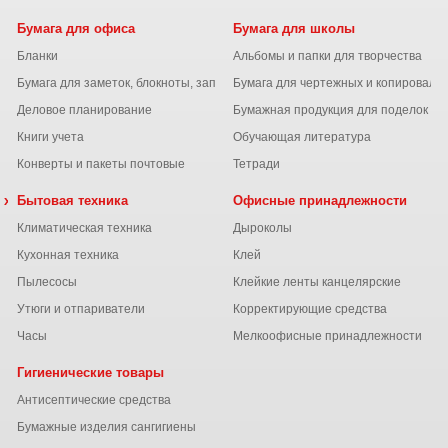
Бумага для офиса
Бумага для школы
Бланки
Альбомы и папки для творчества
Бумага для заметок, блокноты, записные книжки
Бумага для чертежных и копироваль
Деловое планирование
Бумажная продукция для поделок
Книги учета
Обучающая литература
Конверты и пакеты почтовые
Тетради
 химия
Бытовая техника
Офисные принадлежности
Климатическая техника
Дыроколы
Кухонная техника
Клей
Пылесосы
Клейкие ленты канцелярские
ы
Утюги и отпариватели
Корректирующие средства
Часы
Мелкоофисные принадлежности
Гигиенические товары
Антисептические средства
Бумажные изделия сангигиены