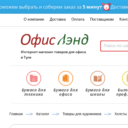
ем выбрать и соберем заказ за
5 минут
Доставка
от 
О компании
Доставка
Оплата
Поставщикам
Конт
Интернет-магазин товаров для офиса
в Туле
Бумага для
Бумага для
Бумага для
Быт
техники
офиса
школы
проф
Главная
Каталог
Товары для художников
Холсты