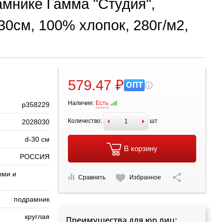
амнике Гамма "Студия",
 30см, 100% хлопок, 280г/м2,
579.47 ₽
ОПТ
Наличие:
Есть
р358229
Количество:
шт
2028030
d-30 см
В корзину
РОССИЯ
ыми и
Сравнить
Избранное
подрамник
круглая
Преимущества для юр.лиц: