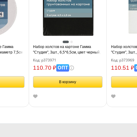
е Гамма
Набор холстов на картоне Гамма
Набор холстов
диаметр 7,5см,
"Студия", 3шт., 6,5*6,5см, цвет черный,
"Студия", 3шт.
елкое зерно
100% хлопок, 280г/м2, мелкое
280г/м2, мелко
Код: р373971
Код: р373969
ОПТ
110.70 ₽
110.51 ₽
В корзину