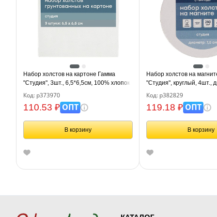
Набор холстов на картоне Гамма
Набор холстов на магнит
"Студия", 3шт., 6,5*6,5см, 100% хлопок,
"Студия", круглый, 4шт., 
280г/м2, мелкое зерно
100% хлопок, 280г/м2, м
Код: р373970
Код: р382829
ОПТ
ОПТ
110.53 ₽
119.18 ₽
В корзину
В корзину