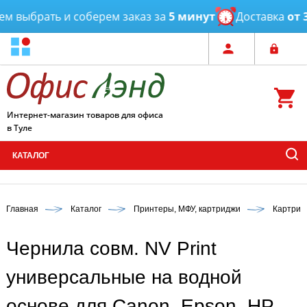
 выбрать и соберем заказ за
5 минут
Доставка
от 3 
Интернет-магазин товаров для офиса
в Туле
КАТАЛОГ
Главная
Каталог
Принтеры, МФУ, картриджи
Картрид
Чернила совм. NV Print
универсальные на водной
основе для Сanon, Epson, НР,