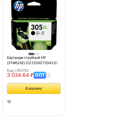
Картридж струйный HP
(3YM62AE) DJ 2320/2720/4120,
№305XL, черный,
Код: с363782
оригинальный, ресурс 240
ОПТ
3 034.64 ₽
страниц
В корзину