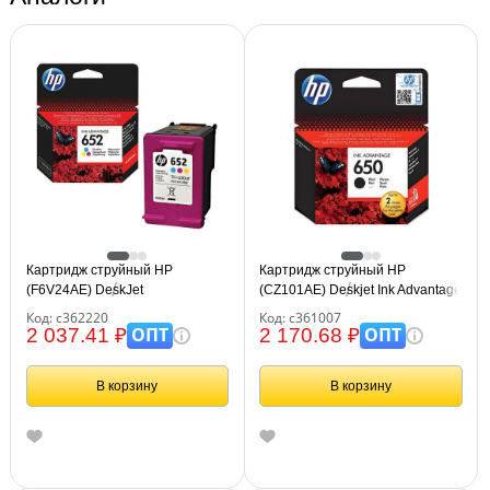
Картридж струйный HP
Картридж струйный HP
(F6V24AE) DeskJet
(CZ101AE) Deskjet Ink Advantage
2135/3635/3835/4535/4675/1115,
2515/2516 №650, черный,
Код: с362220
Код: с361007
№652, цветной, оригинальный
оригинальный
ОПТ
ОПТ
2 037.41 ₽
2 170.68 ₽
ресурс 200 стр.
В корзину
В корзину