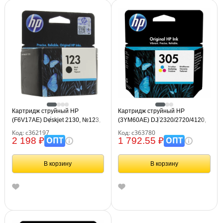
Картридж струйный HP
Картридж струйный HP
(F6V17AE) Deskjet 2130, №123,
(3YM60AE) DJ 2320/2720/4120,
чёрный, оригинальный, ресурс
№305, трехцветный,
Код: с362197
Код: с363780
120 стр.
оригинальный, ресурс 100
ОПТ
ОПТ
2 198 ₽
1 792.55 ₽
страниц
В корзину
В корзину