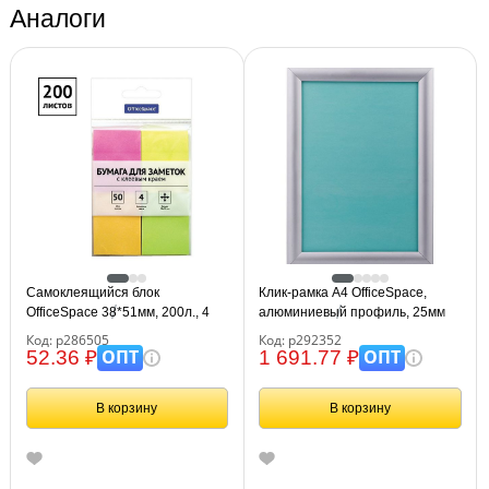
Аналоги
Самоклеящийся блок
Клик-рамка А4 OfficeSpace,
OfficeSpace 38*51мм, 200л., 4
алюминиевый профиль, 25мм
неоновых цвета
Код: р286505
Код: р292352
ОПТ
ОПТ
52.36 ₽
1 691.77 ₽
В корзину
В корзину