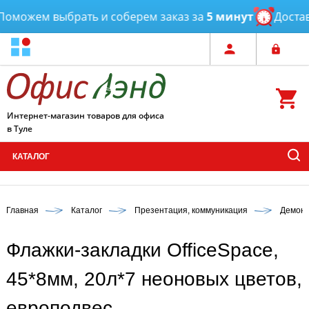
можем выбрать и соберем заказ за
5 минут
Доставка
Интернет-магазин товаров для офиса
в Туле
КАТАЛОГ
Главная
Каталог
Презентация, коммуникация
Демонс
Флажки-закладки OfficeSpace,
45*8мм, 20л*7 неоновых цветов,
европодвес