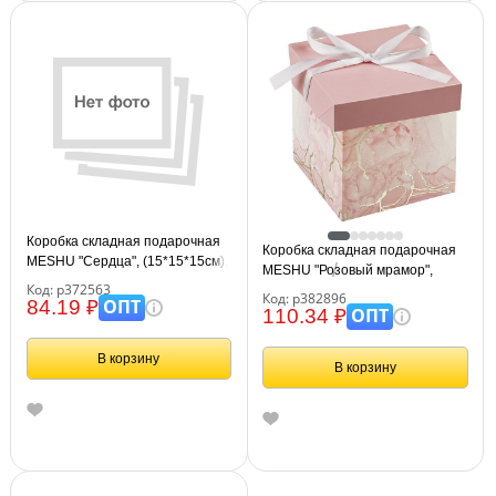
Коробка складная подарочная
Коробка складная подарочная
MESHU "Сердца", (15*15*15см),
MESHU "Розовый мрамор",
с лентой
Код: р372563
(15*15*15см), с лентой, отд
Код: р382896
ОПТ
84.19 ₽
фольгой
ОПТ
110.34 ₽
В корзину
В корзину