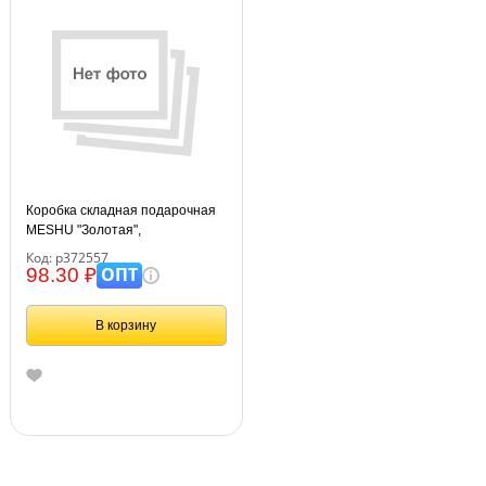
Коробка складная подарочная
MESHU "Золотая",
(15*15*15см), с лентой
Код: р372557
ОПТ
98.30 ₽
В корзину