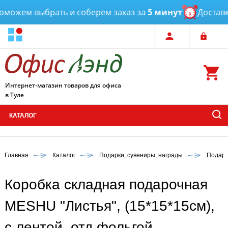
можем выбрать и соберем заказ за
5 минут
Доставка
Интернет-магазин товаров для офиса
в Туле
КАТАЛОГ
Главная
Каталог
Подарки, сувениры, награды
Подаро
Коробка складная подарочная
MESHU "Листья", (15*15*15см),
с лентой, отд фольгой