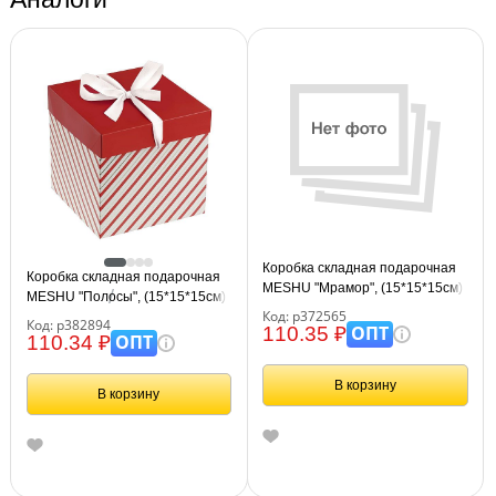
Коробка складная подарочная
Коробка складная подарочная
MESHU "Мрамор", (15*15*15см),
MESHU "Полосы", (15*15*15см),
отд фольгой
Код: р372565
с лентой, отд фольгой
Код: р382894
ОПТ
110.35 ₽
ОПТ
110.34 ₽
В корзину
В корзину