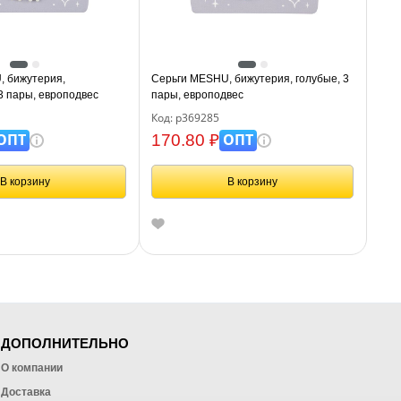
, бижутерия,
Серьги MESHU, бижутерия, голубые, 3
3 пары, европодвес
пары, европодвес
Код: р369285
ОПТ
ОПТ
170.80 ₽
В корзину
В корзину
ДОПОЛНИТЕЛЬНО
О компании
Доставка