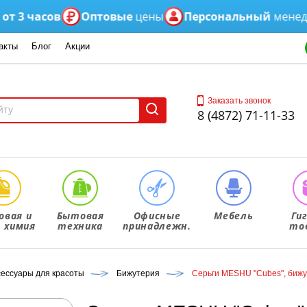
 часов
Оптовые
цены
Персональный
менеджер
акты
Блог
Акции
Заказать звонок
8 (4872) 71-11-33
овая и
Бытовая
Офисные
Мебель
Ги
. химия
техника
принадлежн.
то
сессуары для красоты
Бижутерия
Серьги MESHU "Сubes", бижу