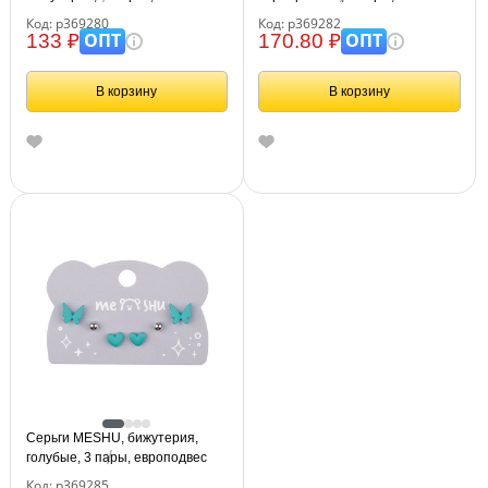
европодвес
европодвес
Код: р369280
Код: р369282
ОПТ
ОПТ
133 ₽
170.80 ₽
В корзину
В корзину
Серьги MESHU, бижутерия,
голубые, 3 пары, европодвес
Код: р369285