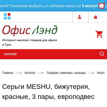
те! Поможем выбрать и соберем заказ за
5 минут
До
Интернет-магазин товаров для офиса
в Туле
КАТАЛОГ
Главная
Каталог
Подарки, сувениры, награды
Аксесс
Серьги MESHU, бижутерия,
красные, 3 пары, европодвес