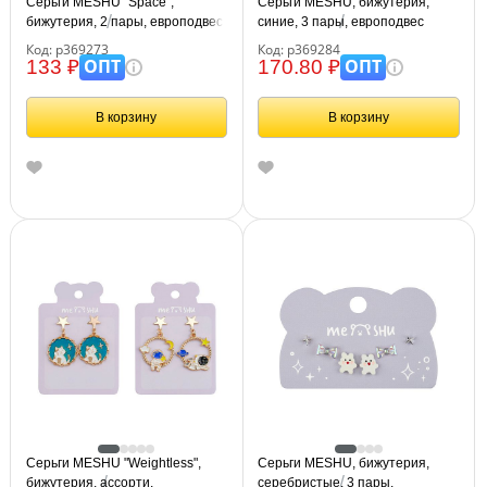
Серьги MESHU "Space",
Серьги MESHU, бижутерия,
бижутерия, 2 пары, европодвес
синие, 3 пары, европодвес
Код: р369273
Код: р369284
ОПТ
ОПТ
133 ₽
170.80 ₽
В корзину
В корзину
Серьги MESHU "Weightless",
Серьги MESHU, бижутерия,
бижутерия, ассорти,
серебристые, 3 пары,