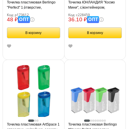
Точилка пластиковая Berlingo
Точилка ЮНЛАНДИЯ "Космо
"Perfect" 1 отверстие,
Мини", с контейнером,
контейнер, ассорти
пластиковая, корпус ассорти,
Код: р173612
Код: с228459
228459
ОПТ
ОПТ
48 ₽
36.10 ₽
В корзину
В корзину
Точилка пластиковая ArtSpace 1
Точилка пластиковая Berlingo