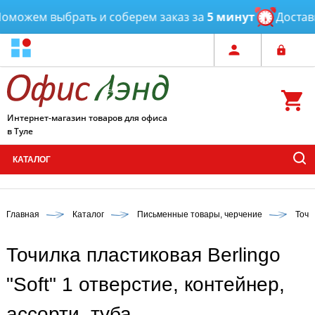
можем выбрать и соберем заказ за
5 минут
Доставка
Интернет-магазин товаров для офиса
в Туле
КАТАЛОГ
Главная
Каталог
Письменные товары, черчение
Точи
Точилка пластиковая Berlingo
"Soft" 1 отверстие, контейнер,
ассорти, туба