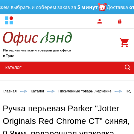
ыбрать и соберем заказ за
5 минут
Доставка
от 3 ча
Интернет-магазин товаров для офиса
в Туле
КАТАЛОГ
Главная
Каталог
Письменные товары, черчение
Пода
Ручка перьевая Parker "Jotter
Originals Red Chrome CT" синяя,
0,8мм, подарочная упаковка