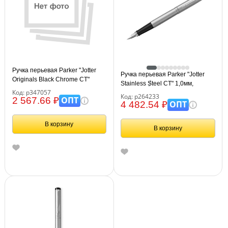
Ручка перьевая Parker "Jotter
Ручка перьевая Parker "Jotter
Originals Black Chrome CT"
Stainless Steel CT" 1,0мм,
синяя, 0,8мм, подарочная
Код: р347057
подарочная упаковка
Код: р264233
упаковка
ОПТ
2 567.66 ₽
ОПТ
4 482.54 ₽
В корзину
В корзину