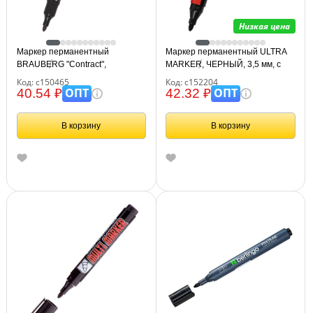
Низкая цена
Маркер перманентный
Маркер перманентный ULTRA
BRAUBERG "Contract",
MARKER, ЧЕРНЫЙ, 3,5 мм, с
ЧЕРНЫЙ, круглый наконечник, 3
клипом, BRAUBERG, 152204
Код: с150465
Код: с152204
мм, 150465
ОПТ
ОПТ
40.54 ₽
42.32 ₽
В корзину
В корзину