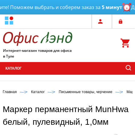
е! Поможем выбрать и соберем заказ за
5 минут
Дос
Интернет-магазин товаров для офиса
в Туле
КАТАЛОГ
Главная
Каталог
Письменные товары, черчение
Марк
Маркер перманентный MunHwa
белый, пулевидный, 1,0мм