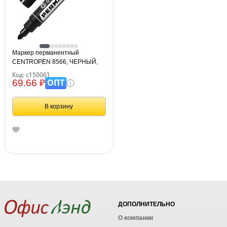
Маркер перманентный
CENTROPEN 8566, ЧЕРНЫЙ,
круглый наконечник, 2,5 мм, 5
Код: с150061
8566 0112
ОПТ
69.66 ₽
В корзину
ДОПОЛНИТЕЛЬНО
О компании