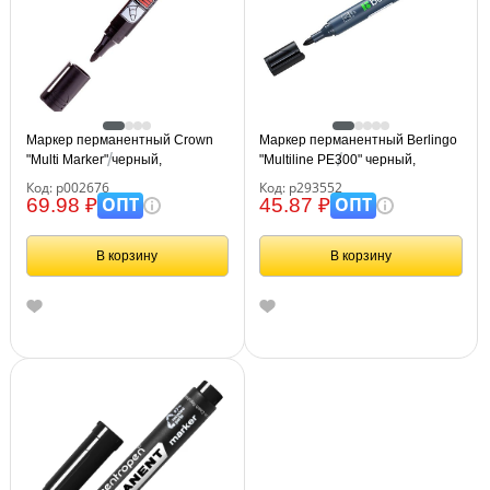
Маркер перманентный Crown
Маркер перманентный Berlingo
"Multi Marker" черный,
"Multiline PE300" черный,
пулевидный, 3мм
пулевидный, 3мм
Код: р002676
Код: р293552
ОПТ
ОПТ
69.98 ₽
45.87 ₽
В корзину
В корзину