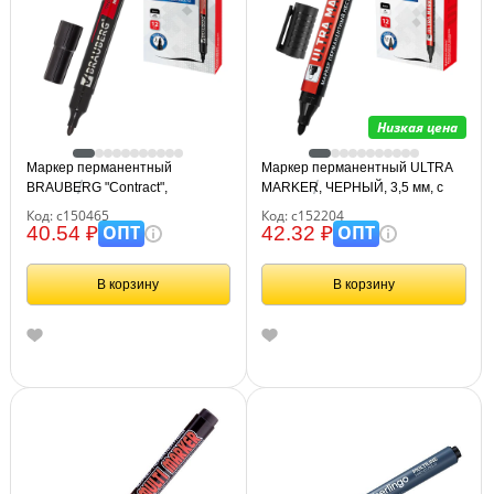
Низкая цена
Маркер перманентный
Маркер перманентный ULTRA
BRAUBERG "Contract",
MARKER, ЧЕРНЫЙ, 3,5 мм, с
ЧЕРНЫЙ, круглый наконечник, 3
клипом, BRAUBERG, 152204
Код: с150465
Код: с152204
мм, 150465
ОПТ
ОПТ
40.54 ₽
42.32 ₽
В корзину
В корзину