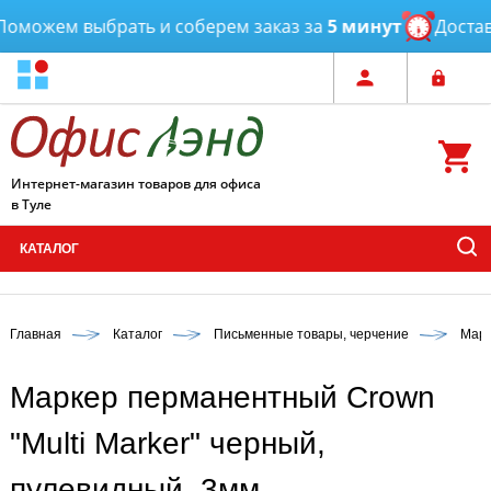
оможем выбрать и соберем заказ за
5 минут
Доставк
Интернет-магазин товаров для офиса
в Туле
КАТАЛОГ
Главная
Каталог
Письменные товары, черчение
Марк
Маркер перманентный Crown
"Multi Marker" черный,
пулевидный, 3мм