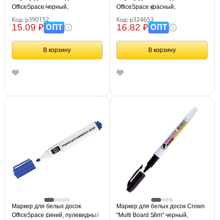
OfficeSpace черный,
OfficeSpace красный,
пулевидный, 3мм
пулевидный, 3мм
Код: р390152
Код: р324653
ОПТ
ОПТ
15.09 ₽
16.82 ₽
В корзину
В корзину
Маркер для белых досок
Маркер для белых досок Crown
OfficeSpace синий, пулевидный,
"Multi Board Slim" черный,