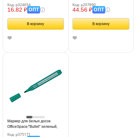
3мм
пулевидный, 2мм
Код: р324654
Код: р207890
ОПТ
ОПТ
16.82 ₽
44.56 ₽
В корзину
В корзину
Маркер для белых досок
OfficeSpace "Bullet" зеленый,
пулевидный, 2,5мм
Код: р375171