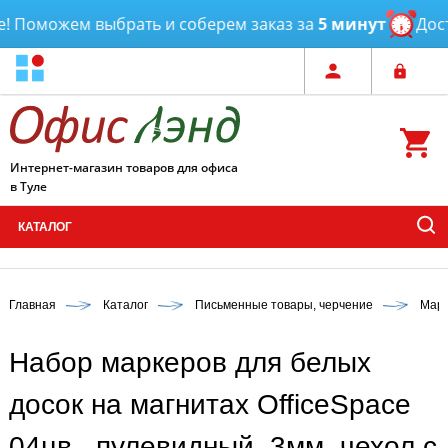
 Поможем выбрать и соберем заказ за
5 минут
Доста
Интернет-магазин товаров для офиса
в Туле
КАТАЛОГ
Главная
Каталог
Письменные товары, черчение
Марк
Набор маркеров для белых
досок на магнитах OfficeSpace
04цв., пулевидный, 3мм, чехол с