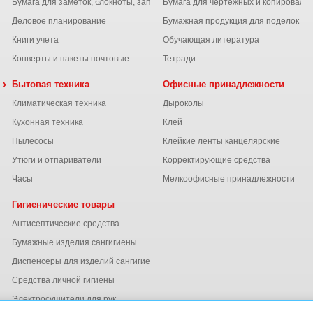
Бумага для заметок, блокноты, записные книжки
Бумага для чертежных и копироваль
Деловое планирование
Бумажная продукция для поделок
Книги учета
Обучающая литература
Конверты и пакеты почтовые
Тетради
 химия
Бытовая техника
Офисные принадлежности
Климатическая техника
Дыроколы
Кухонная техника
Клей
Пылесосы
Клейкие ленты канцелярские
ы
Утюги и отпариватели
Корректирующие средства
Часы
Мелкоофисные принадлежности
Гигиенические товары
Антисептические средства
Бумажные изделия сангигиены
Диспенсеры для изделий сангигиены
ний
Средства личной гигиены
Электросушители для рук