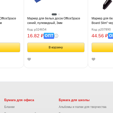
OfficeSpace
Маркер для белых досок OfficeSpace
Маркер для бел
мм
синий, пулевидный, 3мм
Board Slim" ч
Код: р324654
Код: р207890
ОПТ
О
16.82 ₽
44.56 ₽
В корзину
Бумага для офиса
Бумага для школы
Бланки
Альбомы и папки для творчества