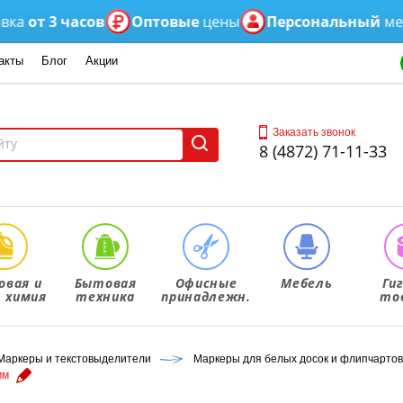
т 3 часов
Оптовые
цены
Персональный
менедж
акты
Блог
Акции
Заказать звонок
8 (4872) 71-11-33
овая и
Бытовая
Офисные
Мебель
Ги
. химия
техника
принадлежн.
то
Маркеры и текстовыделители
Маркеры для белых досок и флипчартов
мм