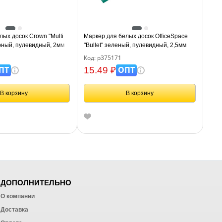
ых досок Crown "Multi
Маркер для белых досок OfficeSpace
ерный, пулевидный, 2мм
"Bullet" зеленый, пулевидный, 2,5мм
Код: р375171
ПТ
ОПТ
15.49 ₽
В корзину
В корзину
ДОПОЛНИТЕЛЬНО
О компании
Доставка