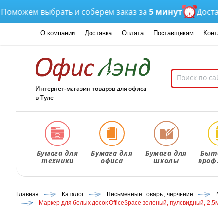
ожем выбрать и соберем заказ за
5 минут
Доставка
о
О компании
Доставка
Оплата
Поставщикам
Конт
Интернет-магазин товаров для офиса
в Туле
Бумага для
Бумага для
Бумага для
Быт
техники
офиса
школы
проф
Главная
Каталог
Письменные товары, черчение
Маркер для белых досок OfficeSpace зеленый, пулевидный, 2,5