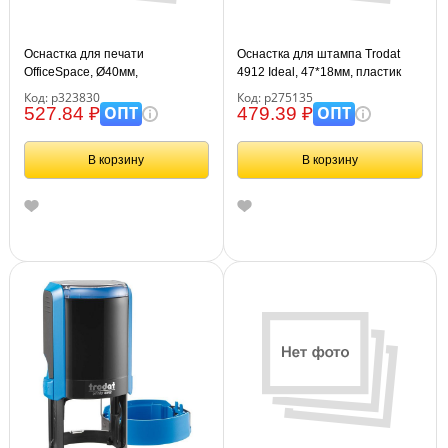
Оснастка для печати
Оснастка для штампа Trodat
OfficeSpace, Ø40мм,
4912 Ideal, 47*18мм, пластик
пластмассовая
(125420)
Код: р323830
Код: р275135
ОПТ
ОПТ
527.84 ₽
479.39 ₽
В корзину
В корзину