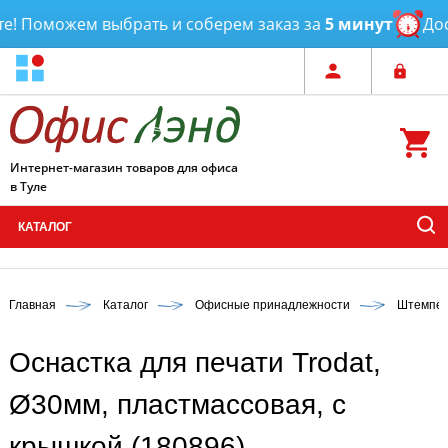
! Поможем выбрать и соберем заказ за
5 минут
Дост
Интернет-магазин товаров для офиса
в Туле
КАТАЛОГ
Главная
Каталог
Офисные принадлежности
Штемпел
Оснастка для печати Trodat,
Ø30мм, пластмассовая, с
крышкой (180896)