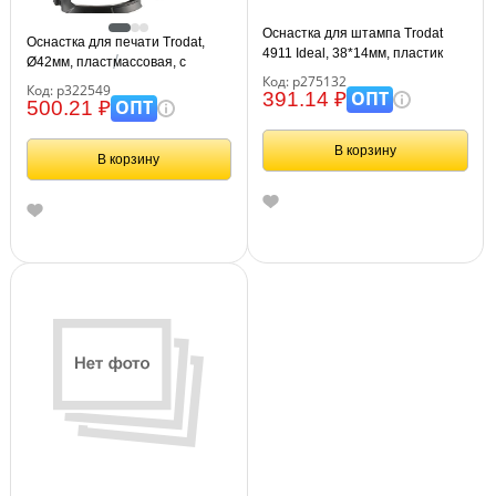
Оснастка для штампа Trodat
Оснастка для печати Trodat,
4911 Ideal, 38*14мм, пластик
Ø42мм, пластмассовая, с
(125417)
Код: р275132
крышкой, синяя (167069)
Код: р322549
ОПТ
391.14 ₽
ОПТ
500.21 ₽
В корзину
В корзину