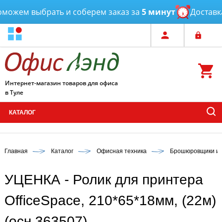
ожем выбрать и соберем заказ за
5 минут
Доставка
о
Интернет-магазин товаров для офиса
в Туле
КАТАЛОГ
Главная
Каталог
Офисная техника
Брошюровщики и 
УЦЕНКА - Ролик для принтера
OfficeSpace, 210*65*18мм, (22м)
(осн 363507)