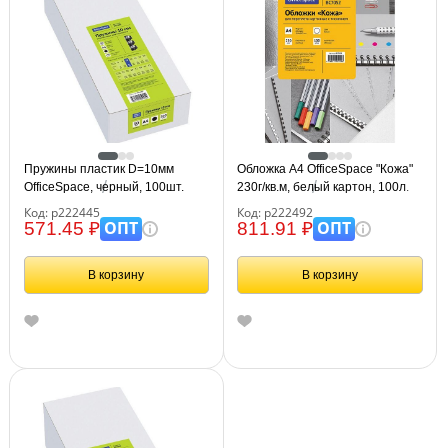
Пружины пластик D=10мм
Обложка А4 OfficeSpace "Кожа"
OfficeSpace, черный, 100шт.
230г/кв.м, белый картон, 100л.
Код: р222445
Код: р222492
ОПТ
ОПТ
571.45 ₽
811.91 ₽
В корзину
В корзину