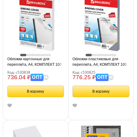
Обложки картонные для
Обложки пластиковые для
переплета, А4, КОМПЛЕКТ 100
переплета, А4, КОМПЛЕКТ 100
шт., тиснение под кожу, 230 г/м2,
шт., 150 мкм, прозрачные,
Код: с530838
Код: с530825
белые, BRAUBERG, 530838
BRAUBERG, 530825
ОПТ
ОПТ
736.04 ₽
776.25 ₽
В корзину
В корзину