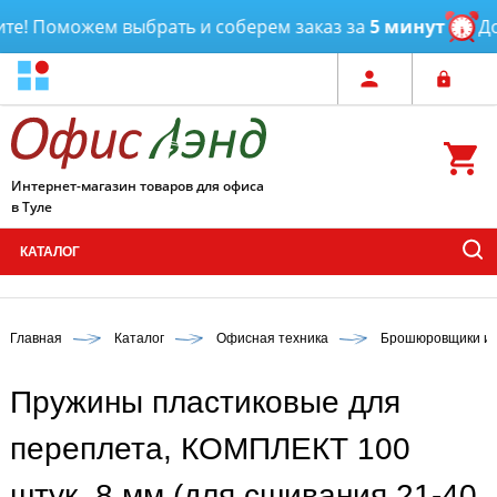
е! Поможем выбрать и соберем заказ за
5 минут
Дос
Интернет-магазин товаров для офиса
в Туле
КАТАЛОГ
Главная
Каталог
Офисная техника
Брошюровщики и 
Пружины пластиковые для
переплета, КОМПЛЕКТ 100
штук, 8 мм (для сшивания 21-40