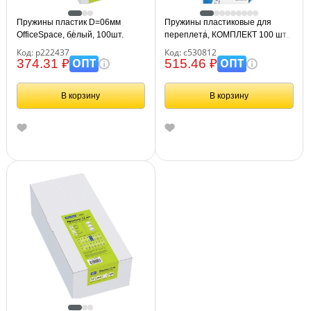
Пружины пластик D=06мм
Пружины пластиковые для
OfficeSpace, белый, 100шт.
переплета, КОМПЛЕКТ 100 шт.,
10 мм (для сшивания 41-55 л.),
Код: р222437
Код: с530812
белые, BRAUBERG, 530812
ОПТ
ОПТ
374.31 ₽
515.46 ₽
В корзину
В корзину