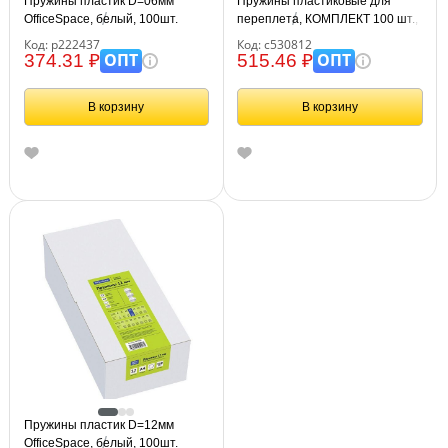
Пружины пластик D=06мм
Пружины пластиковые для
OfficeSpace, белый, 100шт.
переплета, КОМПЛЕКТ 100 шт.,
10 мм (для сшивания 41-55 л.),
Код: р222437
Код: с530812
белые, BRAUBERG, 530812
ОПТ
ОПТ
374.31 ₽
515.46 ₽
В корзину
В корзину
Пружины пластик D=12мм
OfficeSpace, белый, 100шт.