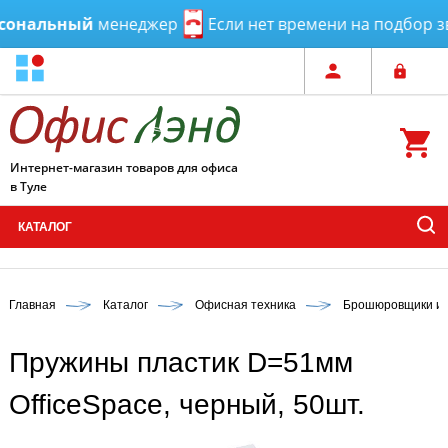
ональный
менеджер
Если нет времени на подбор зв
Интернет-магазин товаров для офиса
в Туле
КАТАЛОГ
Главная
Каталог
Офисная техника
Брошюровщики и 
Пружины пластик D=51мм
OfficeSpace, черный, 50шт.