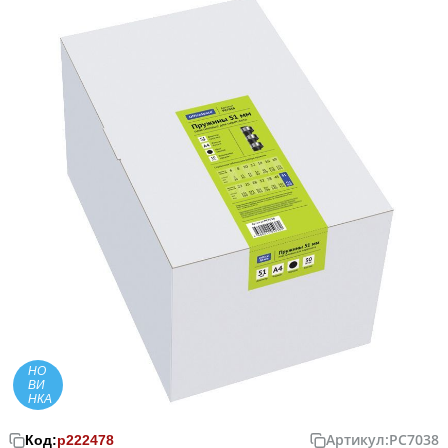
НО
ВИ
НКА
Артикул:
PC7038
Код:
р222478