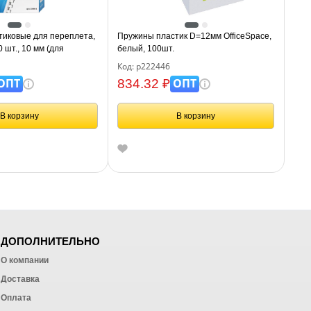
иковые для переплета,
Пружины пластик D=12мм OfficeSpace,
шт., 10 мм (для
белый, 100шт.
 л.), белые,
Код: р222446
30812
ОПТ
ОПТ
834.32 ₽
В корзину
В корзину
ДОПОЛНИТЕЛЬНО
О компании
Доставка
Оплата
ных работ