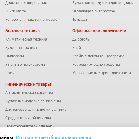
Деловое планирование
Бумажная продукция для поделок
Книги учета
Обучающая литература
Конверты и пакеты почтовые
Тетради
 химия
Бытовая техника
Офисные принадлежности
Климатическая техника
Дыроколы
Кухонная техника
Клей
Пылесосы
Клейкие ленты канцелярские
ы
Утюги и отпариватели
Корректирующие средства
Часы
Мелкоофисные принадлежности
Гигиенические товары
Антисептические средства
Бумажные изделия сангигиены
Диспенсеры для изделий сангигиены
ний
Средства личной гигиены
Электросушители для рук
файлы.
Соглашение об использовании