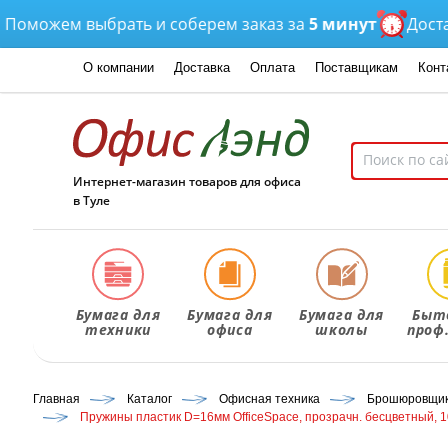
ожем выбрать и соберем заказ за
5 минут
Доставка
О компании
Доставка
Оплата
Поставщикам
Конт
Интернет-магазин товаров для офиса
в Туле
Бумага для
Бумага для
Бумага для
Быт
техники
офиса
школы
проф
Главная
Каталог
Офисная техника
Брошюровщики
Пружины пластик D=16мм OfficeSpace, прозрачн. бесцветный, 1