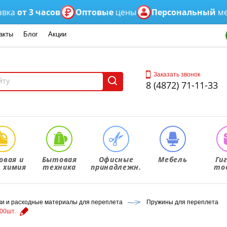
от 3 часов
Оптовые
цены
Персональный
менедж
акты
Блог
Акции
Заказать звонок
8 (4872) 71-11-33
овая и
Бытовая
Офисные
Мебель
Ги
. химия
техника
принадлежн.
то
 и расходные материалы для переплета
Пружины для переплета
00шт.