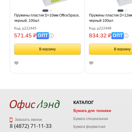
Пружины пластик D=10мм OfficeSpace,
Пружины пластик D=12мм 
черный, 100шт.
черный 100шт.
Код: р222445
Код: р222448
ОПТ
ОПТ
571.45 ₽
834.32 ₽
В корзину
В корзину
КАТАЛОГ
Бумага для техники
Бумага специальная
Заказать звонок
8 (4872) 71-11-33
Бумага форматная