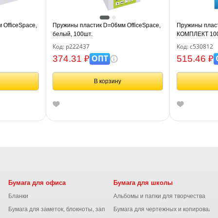
OfficeSpace,
Пружины пластик D=06мм OfficeSpace,
Пружины пласт
белый, 100шт.
КОМПЛЕКТ 100 
сшивания 41-55
Код: р222437
Код: с530812
BRAUBERG, 5
ОПТ
374.31 ₽
515.46 ₽
В корзину
Бумага для офиса
Бумага для школы
Бланки
Альбомы и папки для творчества
Бумага для заметок, блокноты, записные книжки
Бумага для чертежных и копироваль