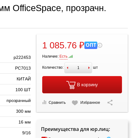
м OfficeSpace, прозрачн.
1 085.76 ₽
ОПТ
Наличие:
Есть
р222453
Количество:
шт
PC7013
КИТАЙ
В корзину
100 ШТ
прозрачный
Сравнить
Избранное
300 мм
16 мм
Преимущества для юр.лиц:
9/16