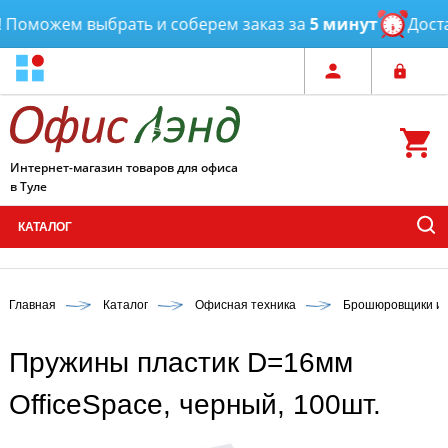
Поможем выбрать и соберем заказ за
5 минут
Достав
Интернет-магазин товаров для офиса
в Туле
КАТАЛОГ
Главная
Каталог
Офисная техника
Брошюровщики и 
Пружины пластик D=16мм
OfficeSpace, черный, 100шт.