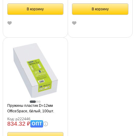
В корзину
В корзину
Пружины пластик D=12мм
OfficeSpace, белый, 100шт.
Код: р222446
ОПТ
834.32 ₽