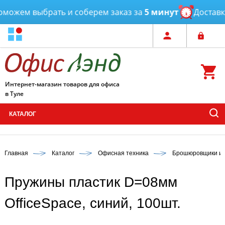
ожем выбрать и соберем заказ за
5 минут
Доставка
Интернет-магазин товаров для офиса
в Туле
КАТАЛОГ
Главная
Каталог
Офисная техника
Брошюровщики и 
Пружины пластик D=08мм
OfficeSpace, синий, 100шт.