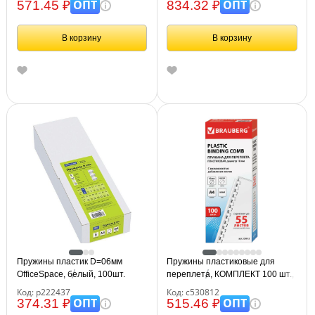
ОПТ
ОПТ
571.45 ₽
834.32 ₽
В корзину
В корзину
Пружины пластик D=06мм
Пружины пластиковые для
OfficeSpace, белый, 100шт.
переплета, КОМПЛЕКТ 100 шт.,
10 мм (для сшивания 41-55 л.),
Код: р222437
Код: с530812
белые, BRAUBERG, 530812
ОПТ
ОПТ
374.31 ₽
515.46 ₽