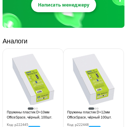
Написать менеджеру
Аналоги
Пружины пластик D=10мм
Пружины пластик D=12мм
OfficeSpace, черный, 100шт.
OfficeSpace, черный 100шт.
Код: р222445
Код: р222448