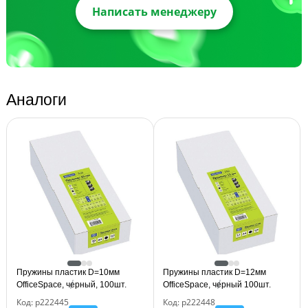
Написать менеджеру
Аналоги
Пружины пластик D=10мм
Пружины пластик D=12мм
OfficeSpace, черный, 100шт.
OfficeSpace, черный 100шт.
Код: р222445
Код: р222448