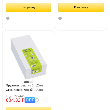
В корзину
В корзину
Пружины пластик D=12мм
OfficeSpace, белый, 100шт.
Код: р222446
ОПТ
834.32 ₽