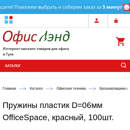
ите! Поможем выбрать и соберем заказ за
5 минут
Д
Интернет-магазин товаров для офиса
в Туле
КАТАЛОГ
Главная
Каталог
Офисная техника
Брошюровщики и 
Пружины пластик D=06мм
OfficeSpace, красный, 100шт.