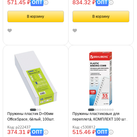
ОПТ
ОПТ
571.45 ₽
834.32 ₽
В корзину
В корзину
Пружины пластик D=06мм
Пружины пластиковые для
OfficeSpace, белый, 100шт.
переплета, КОМПЛЕКТ 100 шт.,
10 мм (для сшивания 41-55 л.),
Код: р222437
Код: с530812
белые, BRAUBERG, 530812
ОПТ
ОПТ
374.31 ₽
515.46 ₽