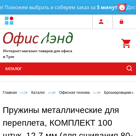
 Поможем выбрать и соберем заказ за
5 минут
Доста
Интернет-магазин товаров для офиса
в Туле
КАТАЛОГ
Главная
Каталог
Офисная техника
Брошюровщики и 
Пружины металлические для
переплета, КОМПЛЕКТ 100
штук, 12,7 мм (для сшивания 80-