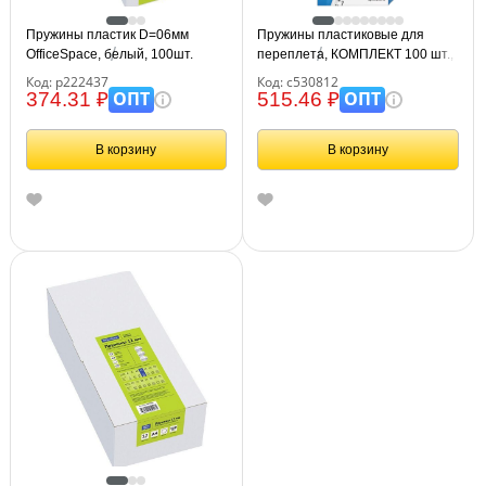
Пружины пластик D=06мм
Пружины пластиковые для
OfficeSpace, белый, 100шт.
переплета, КОМПЛЕКТ 100 шт.,
10 мм (для сшивания 41-55 л.),
Код: р222437
Код: с530812
белые, BRAUBERG, 530812
ОПТ
ОПТ
374.31 ₽
515.46 ₽
В корзину
В корзину