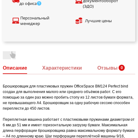
документооборот
до офиса
(ЭДО)
Персональный
Лучшие цены
менеджер
Описание
Характеристики
Отзывы
Брошюровщик для пластиковых пружин OfficeSpace BM124 Perfect bind
создан для выполнения малого или среднего объёмов работ. С его
помощью за один раз можно пробить стопу из 12 листов бумаги формата,
не превышающего А4. Брошюровщик за одну рабочую сессию способен
переплести до 450 листов.
Переплетная машина работает с пластиковыми пружинами диаметром от
6 мм до 51 мм и имеет горизонтальную загрузку бумаги. Максимальная
длина перфорации брошюровщика равна максимальному формату бумаги
– А4 по длинному краю. Шаг перфорации переплётной машины 9/16,