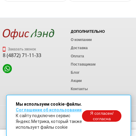
ДОПОЛНИТЕЛЬНО
О компании
Доставка
Заказать звонок
8 (4872) 71-11-33
Оплата
Поставщикам
Блог
Акции
Контакты
Карта сайта
Мы используем cookie-файлы.
Соглашение об использовании
Политика конфиденциальности
Я согласен/
К сайту подключен сервис
Согласие на обработку персональных данных
согласна
Яндекс.Метрика, который также
Согласие на обработку данных Яндекс Метрика
использует файлы cookie
© OfficeLand. Информация сайта защищена законом об авторских правах.