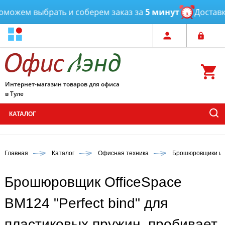
можем выбрать и соберем заказ за
5 минут
Доставка
Интернет-магазин товаров для офиса
в Туле
КАТАЛОГ
Главная
Каталог
Офисная техника
Брошюровщики и 
Брошюровщик OfficeSpace
BM124 "Perfect bind" для
пластиковых пружин, пробивает