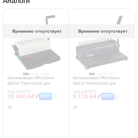
Аналоги
Временно отсутствует
Временно отсутствует
Брошюровщик OfficeSpace
Брошюровщик OfficeSpace
BM254 "Perfect bind" для
BM124 "Perfect bind" для
пластиковых пружин, пробивает
пластиковых пружин, пробивает
Код: р347455
Код: р282075
25л., сшивает 500л.
12л., сшивает 450л.
ОПТ
ОПТ
16 040.64 ₽
6 115.64 ₽