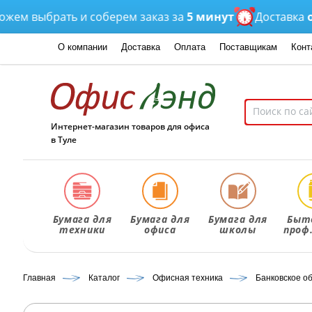
 выбрать и соберем заказ за
5 минут
Доставка
от 3 
О компании
Доставка
Оплата
Поставщикам
Конт
Интернет-магазин товаров для офиса
в Туле
Бумага для
Бумага для
Бумага для
Быт
техники
офиса
школы
проф
Главная
Каталог
Офисная техника
Банковское о