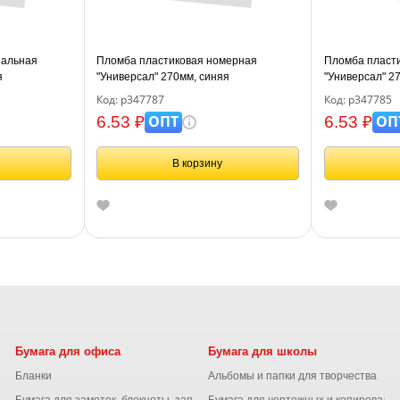
нальная
Пломба пластиковая номерная
Пломба пласт
я
"Универсал" 270мм, синяя
"Универсал" 2
Код: р347787
Код: р347785
ОПТ
ОП
6.53 ₽
6.53 ₽
В корзину
Бумага для офиса
Бумага для школы
Бланки
Альбомы и папки для творчества