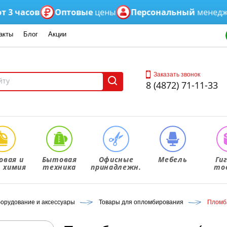
часов
Оптовые
цены
Персональный
менеджер
акты
Блог
Акции
Заказать звонок
8 (4872) 71-11-33
овая и
Бытовая
Офисные
Мебель
Ги
. химия
техника
принадлежн.
то
борудование и аксессуары
Товары для опломбирования
Пломба