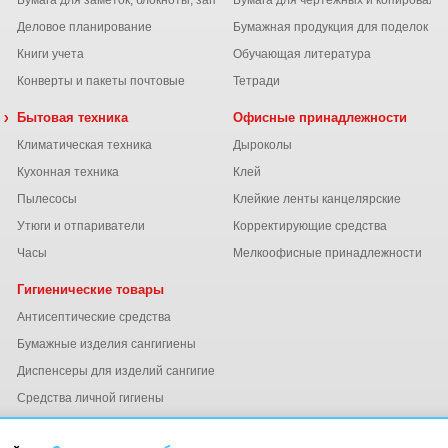
Бумага для заметок, блокноты, записные книжки
Бумага для чертежных и копироваль
Деловое планирование
Бумажная продукция для поделок
Книги учета
Обучающая литература
Конверты и пакеты почтовые
Тетради
 химия
Бытовая техника
Офисные принадлежности
Климатическая техника
Дыроколы
Кухонная техника
Клей
Пылесосы
Клейкие ленты канцелярские
ы
Утюги и отпариватели
Корректирующие средства
Часы
Мелкоофисные принадлежности
Гигиенические товары
Антисептические средства
Бумажные изделия сангигиены
Диспенсеры для изделий сангигиены
ний
Средства личной гигиены
Электросушители для рук