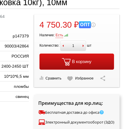
овка 10кг), 10мм
864
4 750.30 ₽
ОПТ
Наличие:
Есть
р147379
Количество:
шт
90003/42864
РОССИЯ
В корзину
2400-2450 ШТ
10*10*6,5 мм
Сравнить
Избранное
пломбы
свинец
Преимущества для юр.лиц:
Бесплатная доставка до офиса
Электронный документооборот (ЭДО)