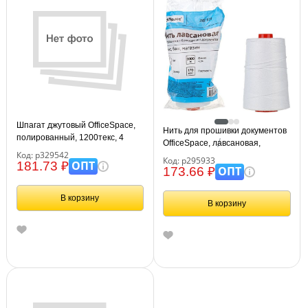
Шпагат джутовый OfficeSpace,
Нить для прошивки документов
полированный, 1200текс, 4
OfficeSpace, лавсановая,
нити, 150м, 0,18кг, бобина
Код: р329542
d0,7мм, 1000м, ЛШ-170, белая
Код: р295933
ОПТ
181.73 ₽
ОПТ
173.66 ₽
В корзину
В корзину