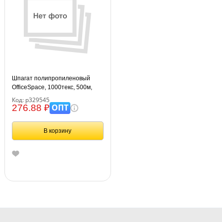
Шпагат полипропиленовый
OfficeSpace, 1000текс, 500м,
0,5кг, белый, бобина
Код: р329545
ОПТ
276.88 ₽
В корзину