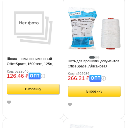
Шпагат полипропиленовый
Нить для прошивки документов
OfficeSpace, 1600текс, 125м,
OfficeSpace, лавсановая,
0,2кг, белый, бобина
Код: р329546
d1,5мм, 500м, ЛШ-460, белая
Код: р295936
ОПТ
126.46 ₽
ОПТ
266.21 ₽
В корзину
В корзину