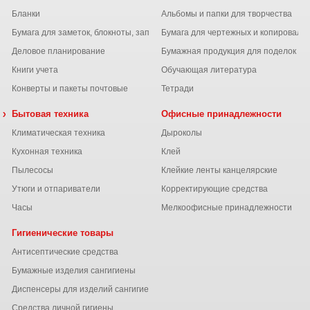
Бланки
Альбомы и папки для творчества
Бумага для заметок, блокноты, записные книжки
Бумага для чертежных и копироваль
Деловое планирование
Бумажная продукция для поделок
Книги учета
Обучающая литература
Конверты и пакеты почтовые
Тетради
 химия
Бытовая техника
Офисные принадлежности
Климатическая техника
Дыроколы
Кухонная техника
Клей
Пылесосы
Клейкие ленты канцелярские
ы
Утюги и отпариватели
Корректирующие средства
Часы
Мелкоофисные принадлежности
Гигиенические товары
Антисептические средства
Бумажные изделия сангигиены
Диспенсеры для изделий сангигиены
ний
Средства личной гигиены