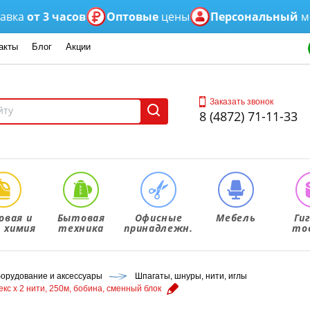
от 3 часов
Оптовые
цены
Персональный
менед
акты
Блог
Акции
Заказать звонок
8 (4872) 71-11-33
овая и
Бытовая
Офисные
Мебель
Ги
. химия
техника
принадлежн.
то
борудование и аксессуары
Шпагаты, шнуры, нити, иглы
кс х 2 нити, 250м, бобина, сменный блок