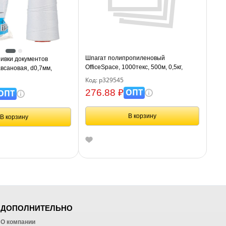
Шпагат полипропиленовый
ивки документов
OfficeSpace, 1000текс, 500м, 0,5кг,
авсановая, d0,7мм,
белый, бобина
, белая
Код: р329545
ОПТ
276.88 ₽
ОПТ
В корзину
В корзину
ДОПОЛНИТЕЛЬНО
О компании