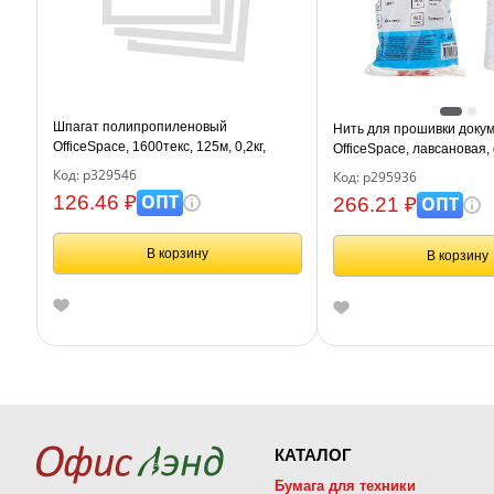
Шпагат полипропиленовый
Нить для прошивки доку
OfficeSpace, 1600текс, 125м, 0,2кг,
OfficeSpace, лавсановая,
белый, бобина
ЛШ-460, белая
Код: р329546
Код: р295936
ОПТ
126.46 ₽
ОПТ
266.21 ₽
В корзину
В корзину
КАТАЛОГ
Бумага для техники