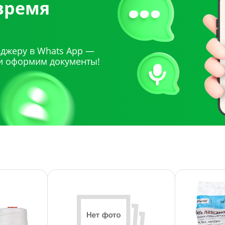
 время
джеру в Whats App —
и оформим документы!