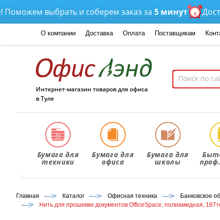
можем выбрать и соберем заказ за
5 минут
Доставка
О компании
Доставка
Оплата
Поставщикам
Конт
Интернет-магазин товаров для офиса
в Туле
Бумага для
Бумага для
Бумага для
Быт
техники
офиса
школы
проф
Главная
Каталог
Офисная техника
Банковское о
Нить для прошивки документов OfficeSpace, полиамидная, 187те