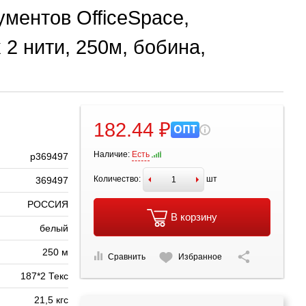
ментов OfficeSpace,
 2 нити, 250м, бобина,
182.44 ₽
ОПТ
Наличие:
Есть
р369497
Количество:
шт
369497
РОССИЯ
В корзину
белый
250 м
Сравнить
Избранное
187*2 Текс
21,5 кгс