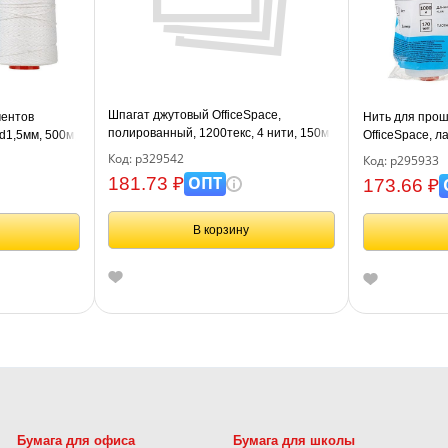
Шпагат джутовый OfficeSpace,
ментов
Нить для прош
полированный, 1200текс, 4 нити, 150м,
 d1,5мм, 500м,
OfficeSpace, л
0,18кг, бобина
1000м, ЛШ-170
Код: р329542
Код: р295933
ОПТ
181.73 ₽
173.66 ₽
В корзину
Бумага для офиса
Бумага для школы