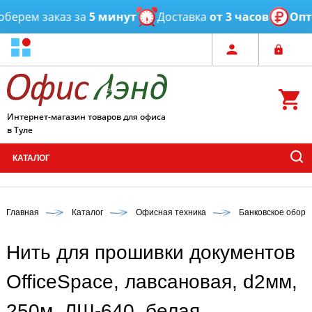
ерем заказ за
5 минут
Доставка
от 3 часов
Оптов
Интернет-магазин товаров для офиса
в Туле
КАТАЛОГ
Главная
Каталог
Офисная техника
Банковское обору
Нить для прошивки документов
OfficeSpace, лавсановая, d2мм,
250м, ЛШ-640, белая