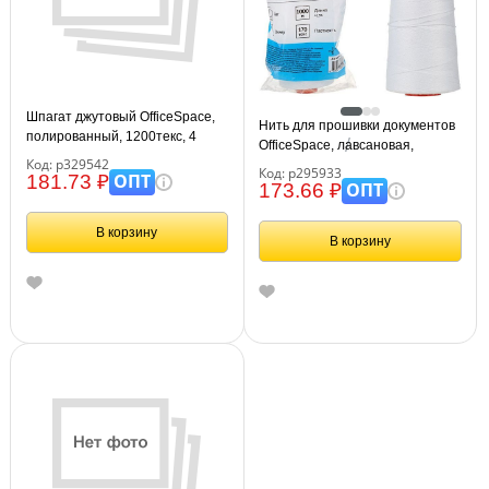
Шпагат джутовый OfficeSpace,
Нить для прошивки документов
полированный, 1200текс, 4
OfficeSpace, лавсановая,
нити, 150м, 0,18кг, бобина
Код: р329542
d0,7мм, 1000м, ЛШ-170, белая
Код: р295933
ОПТ
181.73 ₽
ОПТ
173.66 ₽
В корзину
В корзину