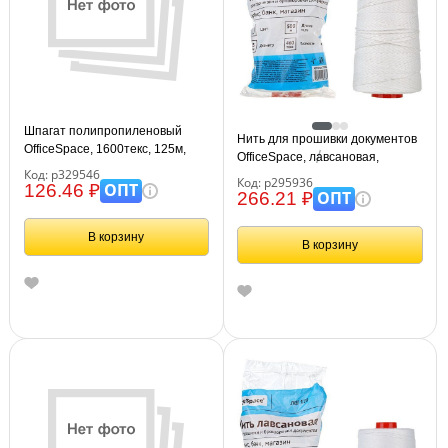
Шпагат полипропиленовый
Нить для прошивки документов
OfficeSpace, 1600текс, 125м,
OfficeSpace, лавсановая,
0,2кг, белый, бобина
Код: р329546
d1,5мм, 500м, ЛШ-460, белая
Код: р295936
ОПТ
126.46 ₽
ОПТ
266.21 ₽
В корзину
В корзину