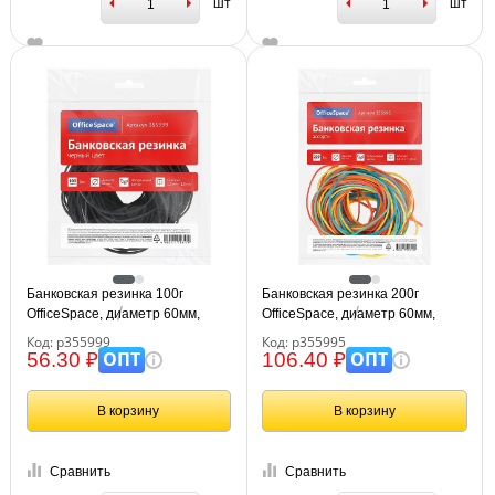
шт
шт
Банковская резинка 100г
Банковская резинка 200г
OfficeSpace, диаметр 60мм,
OfficeSpace, диаметр 60мм,
черный, опп пакет с
ассорти, опп пакет с
Код: р355999
Код: р355995
европодвесом
европодвесом
ОПТ
ОПТ
56.30 ₽
106.40 ₽
В корзину
В корзину
Сравнить
Сравнить