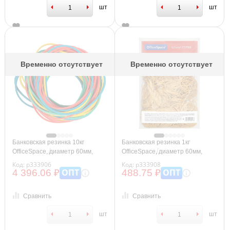
шт
шт
Временно отсутствует
Временно отсутствует
Банковская резинка 10кг
Банковская резинка 1кг
OfficeSpace, диаметр 60мм,
OfficeSpace, диаметр 60мм,
ассорти
натуральный цвет
Код: р333906
Код: р333908
ОПТ
ОПТ
4 396.06 ₽
488.75 ₽
Сравнить
Сравнить
шт
шт