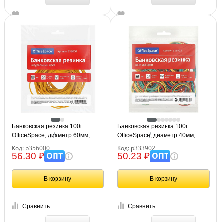
Банковская резинка 100г
Банковская резинка 100г
OfficeSpace, диаметр 60мм,
OfficeSpace, диаметр 40мм,
натуральный цвет, опп пакет с
ассорти, европодвес
Код: р356000
Код: р333902
европодвесом
ОПТ
ОПТ
56.30 ₽
50.23 ₽
В корзину
В корзину
Сравнить
Сравнить