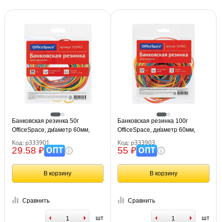
Банковская резинка 50г
Банковская резинка 100г
OfficeSpace, диаметр 60мм,
OfficeSpace, диаметр 60мм,
ассорти, европодвес
ассорти, европодвес
Код: р333901
Код: р333903
ОПТ
ОПТ
29.58 ₽
55 ₽
В корзину
В корзину
Сравнить
Сравнить
шт
шт