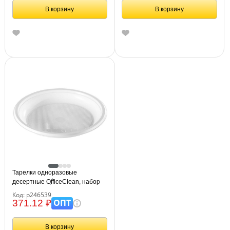
В корзину
В корзину
Тарелки одноразовые
десертные OfficeClean, набор
100шт., ПС, белые, 16,5см
Код: р246539
ОПТ
371.12 ₽
В корзину