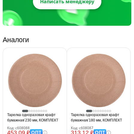
Написать менеджеру
Аналоги
Тарелка одноразовая крафт
Тарелка одноразовая крафт
бумажная 230 мм, КОМПЛЕКТ
бумажная 180 мм, КОМПЛЕКТ
100 штук, LAIMA ECO CRAFT,
100 штук, LAIMA ECO CRAFT,
Код: с608088
Код: с608087
608088
608087
ОПТ
ОПТ
453.09 ₽
313.12 ₽