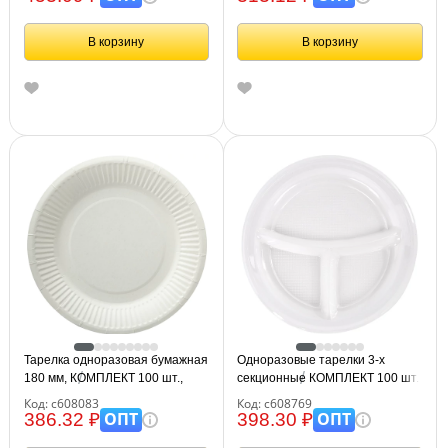
В корзину
В корзину
Тарелка одноразовая бумажная
Одноразовые тарелки 3-х
180 мм, КОМПЛЕКТ 100 шт.,
секционные КОМПЛЕКТ 100 шт.
БЮДЖЕТ, белая мелованная,
220 мм, белые, ПП, холодное/
Код: с608083
Код: с608769
LAIMA, 608083
горячее, LAIMA СТАНДАРТ,
ОПТ
ОПТ
386.32 ₽
398.30 ₽
608769